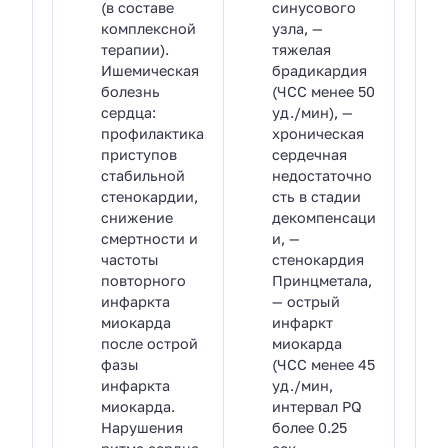
(в составе
синусового
комплексной
узла, —
терапии).
тяжелая
Ишемическая
брадикардия
болезнь
(ЧСС менее 50
сердца:
уд./мин), —
профилактика
хроническая
приступов
сердечная
стабильной
недостаточно
стенокардии,
сть в стадии
снижение
декомпенсаци
смертности и
и, —
частоты
стенокардия
повторного
Принцметала,
инфаркта
— острый
миокарда
инфаркт
после острой
миокарда
фазы
(ЧСС менее 45
инфаркта
уд./мин,
миокарда.
интервал PQ
Нарушения
более 0.25