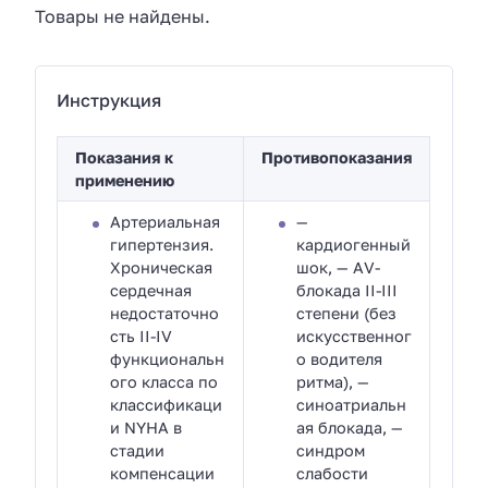
Товары не найдены.
Инструкция
Показания к
Противопоказания
применению
Артериальная
—
гипертензия.
кардиогенный
Хроническая
шок, — АV-
сердечная
блокада II-III
недостаточно
степени (без
сть II-IV
искусственног
функциональн
о водителя
ого класса по
ритма), —
классификаци
синоатриальн
и NYHA в
ая блокада, —
стадии
синдром
компенсации
слабости