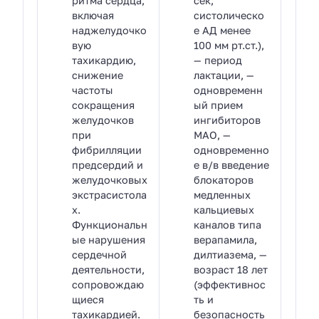
ритма сердца,
сек,
включая
систолическо
наджелудочко
е АД менее
вую
100 мм рт.ст.),
тахикардию,
— период
снижение
лактации, —
частоты
одновременн
сокращения
ый прием
желудочков
ингибиторов
при
МАО, —
фибрилляции
одновременно
предсердий и
е в/в введение
желудочковых
блокаторов
экстрасистола
медленных
х.
кальциевых
Функциональн
каналов типа
ые нарушения
верапамила,
сердечной
дилтиазема, —
деятельности,
возраст 18 лет
сопровождаю
(эффективнос
щиеся
ть и
тахикардией.
безопасность