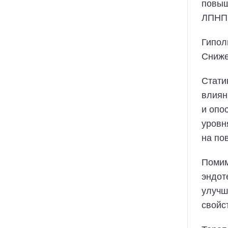
повыш
ЛПНП
Гипол
Сниже
Стати
влиян
и опо
уровн
на по
Помим
эндот
улучш
свойс