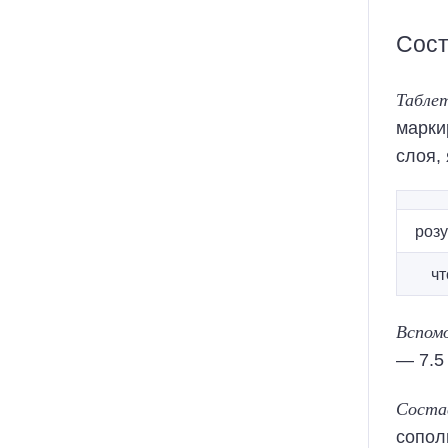
Сост
Таблет
марки
слоя,
розу
что
Вспом
— 7.5
Состав
сополи