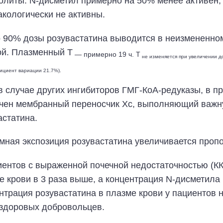
олиты. N-дисметил примерно на 50% менее активен,
кологически не активны.
 90% дозы розувастатина выводится в неизмененном
ой. Плазменный T
— примерно 19 ч. T
не изменяется при увеличении д
фициент вариации 21.7%).
 в случае других ингибиторов ГМГ-КоА-редуказы, в п
чен мембранный переносчик Хс, выполняющий важн
астатина.
мная экспозиция розувастатина увеличивается проп
иентов с выраженной почечной недостаточностью (КК
е крови в 3 раза выше, а концентрация N-дисметила 
нтрация розувастатина в плазме крови у пациентов
 здоровых добровольцев.