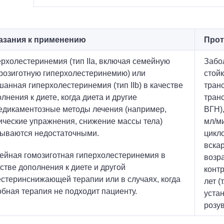
азания к применению
Прот
рхолестеринемия (тип IIa, включая семейную
Забо
розиготную гиперхолестеринемию) или
стой
анная гиперхолестеринемия (тип IIb) в качестве
тран
лнения к диете, когда диета и другие
транс
едикаментозные методы лечения (например,
ВГН)
ческие упражнения, снижение массы тела)
мл/м
зываются недостаточными.
цикло
вска
ейная гомозиготная гиперхолестеринемия в
возр
стве дополнения к диете и другой
контр
стеринснижающей терапии или в случаях, когда
лет (
бная терапия не подходит пациенту.
уста
розув