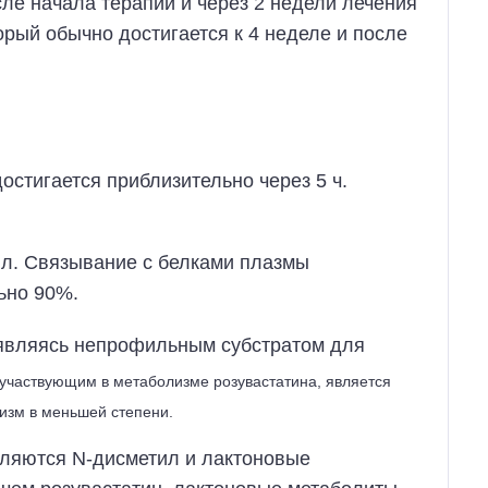
сле начала терапии и через 2 недели лечения
рый обычно достигается к 4 неделе и после
остигается приблизительно через 5 ч.
л. Связывание с белками плазмы
ьно 90%.
 являясь непрофильным субстратом для
участвующим в метаболизме розувастатина, является
зм в меньшей степени.
ляются N-дисметил и лактоновые