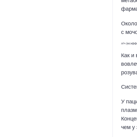
метаб
фарма
Около
с моч
л/ч (коэф
Как и
вовле
розув
Систе
У пац
плазм
Конце
чем у