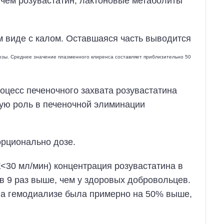
 чем розувастатин, лактоновые метаболиты
 виде с калом. Оставшаяся часть выводится
озы. Среднее значение плазменного клиренса составляет приблизительно 50
роцесс печеночного захвата розувастатина
ую роль в печеночной элиминации
орционально дозе.
<30 мл/мин) концентрация розувастатина в
в 9 раз выше, чем у здоровых добровольцев.
 на гемодиализе была примерно на 50% выше,