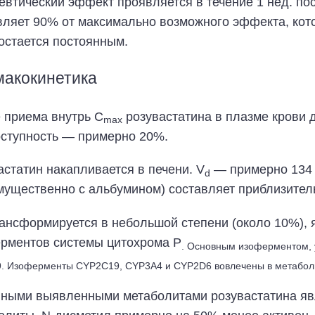
евтический эффект проявляется в течение 1 нед. по
вляет 90% от максимально возможного эффекта, кото
 остается постоянным.
акокинетика
 приема внутрь C
розувастатина в плазме крови д
max
ступность — примерно 20%.
астатин накапливается в печени. V
— примерно 134 
d
мущественно с альбумином) составляет приблизител
ансформируется в небольшой степени (около 10%),
рментов системы цитохрома Р
. Основным изоферментом, 
. Изоферменты CYP2C19, CYP3A4 и CYP2D6 вовлечены в метаболи
ными выявленными метаболитами розувастатина яв