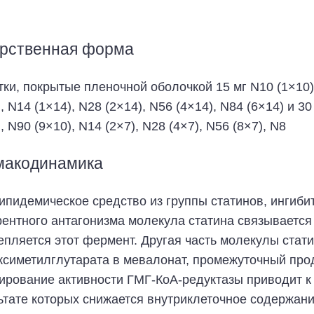
рственная форма
тки, покрытые пленочной оболочкой 15 мг N10 (1×10),
, N14 (1×14), N28 (2×14), N56 (4×14), N84 (6×14) и 30
, N90 (9×10), N14 (2×7), N28 (4×7), N56 (8×7), N8
макодинамика
ипидемическое средство из группы статинов, ингиби
рентного антагонизма молекула статина связывается 
епляется этот фермент. Другая часть молекулы стат
ксиметилглутарата в мевалонат, промежуточный прод
ирование активности ГМГ-КоА-редуктазы приводит к
ьтате которых снижается внутриклеточное содержан