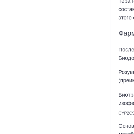
Терап
соста
этого
Фарм
После
Биодо
Розув
(преи
Биотр
изофе
CYP2C9
Основ