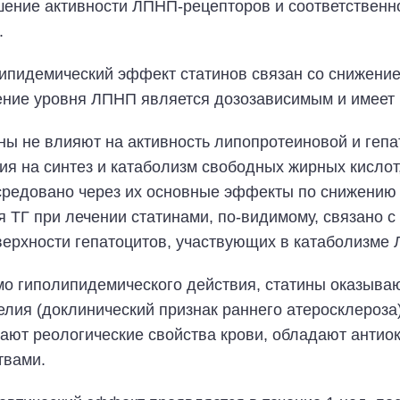
ение активности ЛПНП-рецепторов и соответственно
.
ипидемический эффект статинов связан со снижение
ние уровня ЛПНП является дозозависимым и имеет н
ны не влияют на активность липопротеиновой и гепа
ия на синтез и катаболизм свободных жирных кислот,
средовано через их основные эффекты по снижению
я ТГ при лечении статинами, по-видимому, связано с
верхности гепатоцитов, участвующих в катаболизме 
о гиполипидемического действия, статины оказыва
елия (доклинический признак раннего атеросклероза)
ают реологические свойства крови, обладают анти
твами.