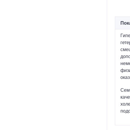
Пок
Гипе
гете
смеш
допо
нем
физи
ока
Сем
каче
холе
подо