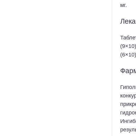
мг.
Лека
Табле
(9×10)
(6×10)
Фар
Гипол
конку
прикр
гидро
Ингиб
резул