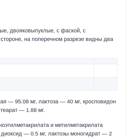
лые, двояковыпуклые, с фаской, с
 стороне, на поперечном разрезе видны два
я — 95.08 мг, лактоза — 40 мг, кросповидон
теарат — 1.88 мг.
ноэтилметакрилата и метилметакрилата
а диоксид — 0.5 мг, лактозы моногидрат — 2