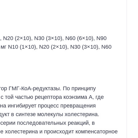
 N20 (2×10), N30 (3×10), N60 (6×10), N90
 мг N10 (1×10), N20 (2×10), N30 (3×10), N60
тор ГМГ-КоА-редуктазы. По принципу
с той частью рецептора коэнзима А, где
ина ингибирует процесс превращения
укт в синтезе молекулы холестерина.
 серии последовательных реакций, в
ие холестерина и происходит компенсаторное