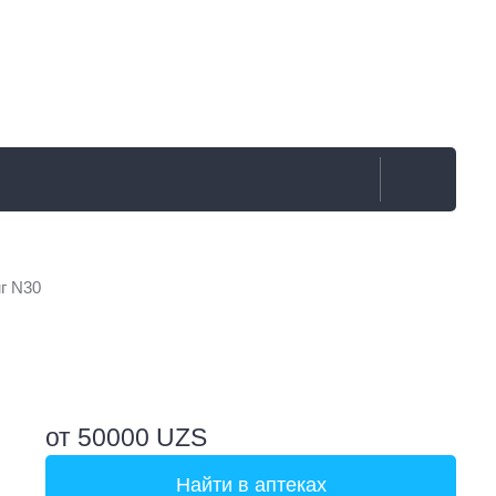
г N30
от 50000 UZS
Найти в аптеках