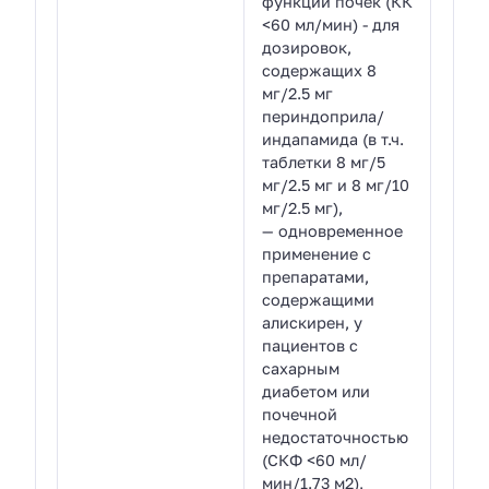
функции почек (КК
<60 мл/мин) - для
дозировок,
содержащих 8
мг/2.5 мг
периндоприла/
индапамида (в т.ч.
таблетки 8 мг/5
мг/2.5 мг и 8 мг/10
мг/2.5 мг),
— одновременное
применение с
препаратами,
содержащими
алискирен, у
пациентов с
сахарным
диабетом или
почечной
недостаточностью
(СКФ <60 мл/
мин/1.73 м2),