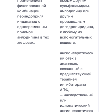
применением
любым другим
фиксированной
сульфонамидам,
комбинации
амлодипину или
периндоприл/
другим
индапамид с
производным
одновременным
дигидропиридина,
приемом
к любому из
амлодипина в тех
вспомогательных
же дозах.
веществ,
—
ангионевротическ
ий отек в
анамнезе,
связанный с
предшествующей
терапией
ингибиторами
АПФ,
— наследственный
или
идиопатический
ангионевротическ