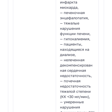
инфаркта
миокарда,
— печеночная
энцефалопатия,
— тяжелые
нарушения
функции печени,
— гипокалиемия,
— пациенты,
находящиеся на
диализе,
— нелеченная
декомпенсирован
ная сердечная
недостаточность,
— почечная
недостаточность
тяжелой степени
(КК <30 мл/мин),
— умеренные
нарушения