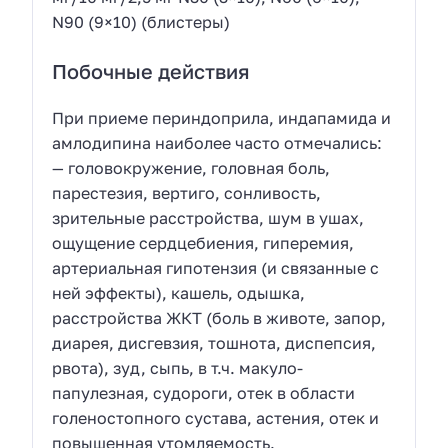
N90 (9×10) (блистеры)
Побочные действия
При приеме периндоприла, индапамида и
амлодипина наиболее часто отмечались:
— головокружение, головная боль,
парестезия, вертиго, сонливость,
зрительные расстройства, шум в ушах,
ощущение сердцебиения, гиперемия,
артериальная гипотензия (и связанные с
ней эффекты), кашель, одышка,
расстройства ЖКТ (боль в животе, запор,
диарея, дисгевзия, тошнота, диспепсия,
рвота), зуд, сыпь, в т.ч. макуло-
папулезная, судороги, отек в области
голеностопного сустава, астения, отек и
повышенная утомляемость.