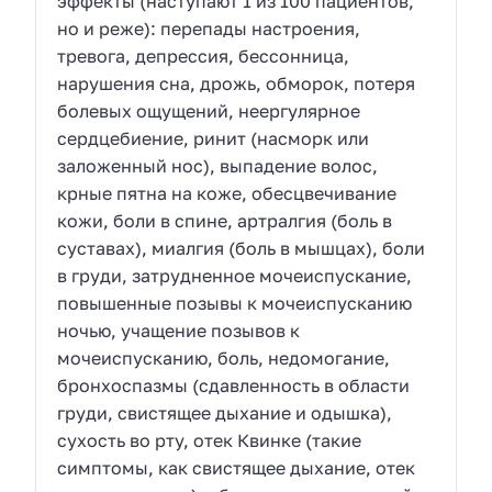
эффекты (наступают 1 из 100 пациентов,
но и реже): перепады настроения,
тревога, депрессия, бессонница,
нарушения сна, дрожь, обморок, потеря
болевых ощущений, неергулярное
сердцебиение, ринит (насморк или
заложенный нос), выпадение волос,
крные пятна на коже, обесцвечивание
кожи, боли в спине, артралгия (боль в
суставах), миалгия (боль в мышцах), боли
в груди, затрудненное мочеиспускание,
повышенные позывы к мочеиспусканию
ночью, учащение позывов к
мочеиспусканию, боль, недомогание,
бронхоспазмы (сдавленность в области
груди, свистящее дыхание и одышка),
сухость во рту, отек Квинке (такие
симптомы, как свистящее дыхание, отек