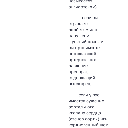
называется
ангиоотеком),
— если вы
страдаете
диабетом или
нарушеем
функций почек и
вы принимаете
понижающий
артериальное
давление
препарат,
содержащий
алискирен,
— если у вас
имеется сужение
аортального
клапана сердца
(стеноз аорты) или
кардиогенный шок