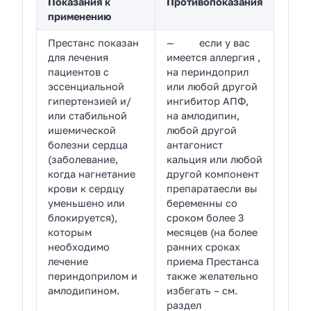
Показания к
Противопоказания
применению
Престанс показан
— если у вас
для лечения
имеется аллергия ,
пациентов с
на периндоприл
эссенциальной
или любой другой
гипертензией и/
ингибитор АПФ,
или стабильной
на амлодипин,
ишемической
любой другой
болезни сердца
антагонист
(заболевание,
кальция или любой
когда нагнетание
другой компонент
крови к сердцу
препаратаесли вы
уменьшено или
беременны со
блокируется),
сроком более 3
которым
месяцев (на более
необходимо
ранних сроках
лечение
приема Престанса
периндоприлом и
также желательно
амлодипином.
избегать – см.
раздел