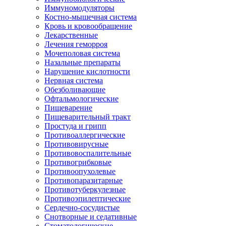
Иммуномодуляторы
Костно-мышечная система
Кровь и кровообращение
Лекарственные
Лечения геморроя
Мочеполовая система
Назальные препараты
Нарушение кислотности
Нервная система
Обезболивающие
Офтальмологические
Пищеварение
Пищеварительный тракт
Простуда и грипп
Противоаллергические
Противовирусные
Противовоспалительные
Противогрибковые
Противоопухолевые
Противопаразитарные
Противотуберкулезные
Противоэпилептические
Сердечно-сосудистые
Снотворные и седативные
Стоматологические