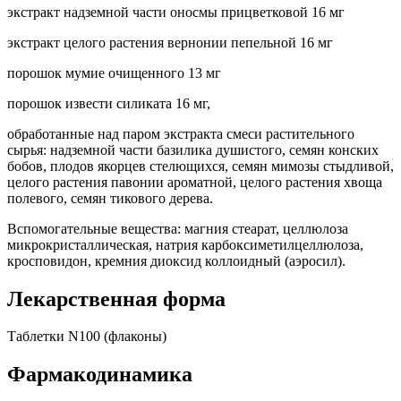
экстракт надземной части оносмы прицветковой 16 мг
экстракт целого растения вернонии пепельной 16 мг
порошок мумие очищенного 13 мг
порошок извести силиката 16 мг,
обработанные над паром экстракта смеси растительного
сырья: надземной части базилика душистого, семян конских
бобов, плодов якорцев стелющихся, семян мимозы стыдливой,
целого растения павонии ароматной, целого растения хвоща
полевого, семян тикового дерева.
Вспомогательные вещества: магния стеарат, целлюлоза
микрокристаллическая, натрия карбоксиметилцеллюлоза,
кросповидон, кремния диоксид коллоидный (аэросил).
Лекарственная форма
Таблетки N100 (флаконы)
Фармакодинамика