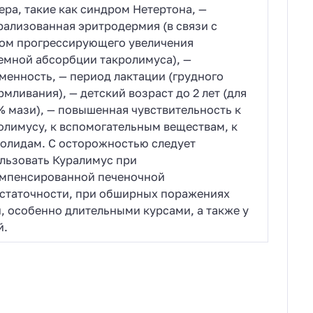
ера, такие как синдром Нетертона, —
рализованная эритродермия (в связи с
ом прогрессирующего увеличения
емной абсорбции такролимуса), —
менность, — период лактации (грудного
рмливания), — детский возраст до 2 лет (для
% мази), — повышенная чувствительность к
олимусу, к вспомогательным веществам, к
олидам. С осторожностью следует
льзовать Куралимус при
мпенсированной печеночной
статочности, при обширных поражениях
, особенно длительными курсами, а также у
й.