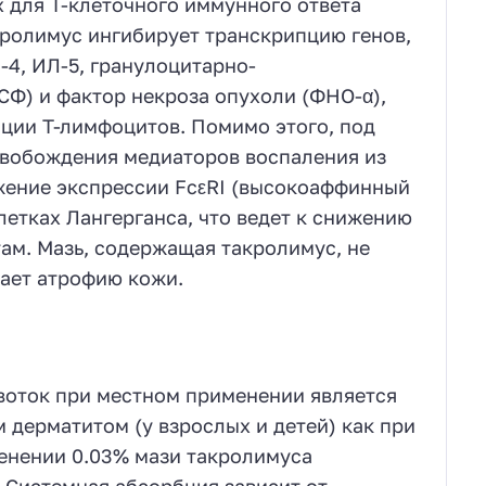
 для Т-клеточного иммунного ответа
кролимус ингибирует транскрипцию генов,
4, ИЛ-5, гранулоцитарно-
) и фактор некроза опухоли (ФНО-α),
ации Т-лимфоцитов. Помимо этого, под
вобождения медиаторов воспаления из
ижение экспрессии FcεRI (высокоаффинный
етках Лангерганса, что ведет к снижению
ам. Мазь, содержащая такролимус, не
вает атрофию кожи.
воток при местном применении является
дерматитом (у взрослых и детей) как при
енении 0.03% мази такролимуса
. Системная абсорбция зависит от