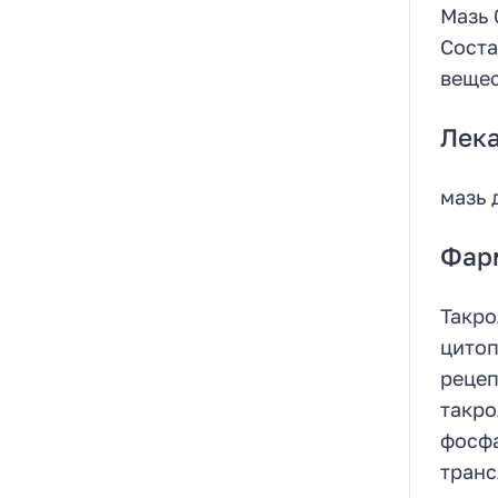
Мазь 
Соста
вещес
Лек
мазь 
Фар
Такро
цитоп
рецеп
такро
фосфа
транс