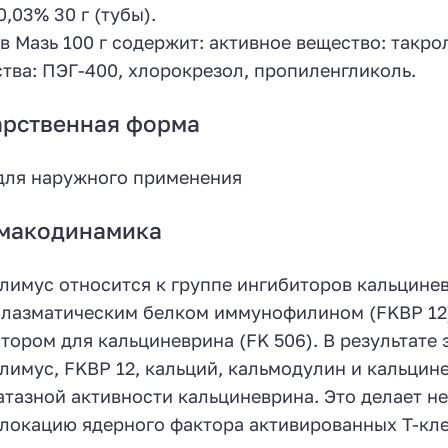
0,03% 30 г (тубы).
в Мазь 100 г содержит: активное вещество: такро
тва: ПЭГ-400, хлорокрезол, пропиленгликоль.
арственная форма
для наружного применения
макодинамика
лимус относится к группе ингибиторов кальцине
лазматическим белком иммунофилином (FKBP 12)
тором для кальциневрина (FK 506). В результат
лимус, FKBP 12, кальций, кальмодулин и кальцин
тазной активности кальциневрина. Это делает 
локацию ядерного фактора активированных Т-кле