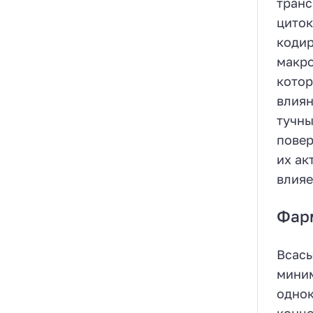
транс
циток
кодир
макро
котор
влиян
тучны
повер
их ак
влияе
Фар
Всасы
миним
однок
конце