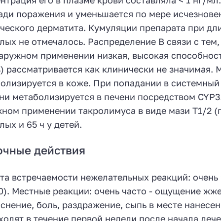
ди поражения и уменьшается по мере исчезнове
ческого дерматита. Кумуляции препарата при дли
лых не отмечалось. Распределение В связи с тем
аружном применении низкая, высокая способност
) рассматривается как клинически не значимая. 
олизируется в коже. При попадании в системный
ни метаболизируется в печени посредством CYP
ном применении такролимуса в виде мази T1/2 (п
лых и 65 ч у детей.
очные действия
та встречаемости нежелательных реакций: очень ча
0). Местные реакции: очень часто - ощущение жже
снение, боль, раздражение, сыпь в месте нанесе
ходят в течение первой недели после начала лече