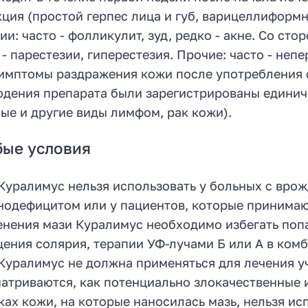
ция (простой герпес лица и губ, варицеллиформ
ии: часто - фолликулит, зуд, редко - акне. Со с
 - парестезии, гиперестезия. Прочие: часто - не
имптомы раздражения кожи после употребления с
дения препарата были зарегистрированы единич
ые и другие виды лимфом, рак кожи).
бые условия
Куралимус нельзя использовать у больных с вр
одефицитом или у пациентов, которые принимаю
нения мази Куралимус необходимо избегать попа
ения солярия, терапии УФ-лучами Б или А в комб
Куралимус не должна применяться для лечения у
атриваются, как потенциально злокачественные и
ках кожи, на которые наносилась мазь, нельзя и