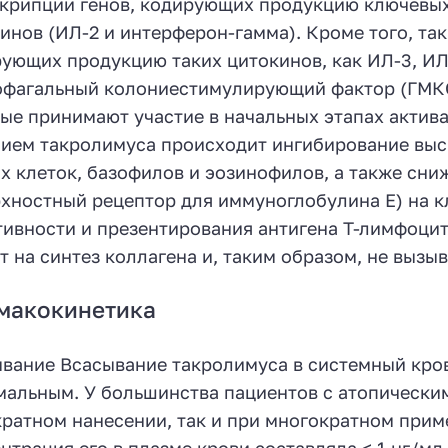
крипции генов, кодирующих продукцию ключевых
инов (ИЛ-2 и интерферон-гамма). Кроме того, та
ующих продукцию таких цитокинов, как ИЛ-3, ИЛ-
фагальный колониестимулирующий фактор (ГМКСФ
ые принимают участие в начальных этапах актив
ием такролимуса происходит ингибирование выс
х клеток, базофилов и эозинофилов, а также сн
хностный рецептор для иммуноглобулина Е) на кл
тивности и презентирования антигена Т-лимфоцит
т на синтез коллагена и, таким образом, не вызы
макокинетика
вание Всасывание такролимуса в системный кро
альным. У большинства пациентов с атопическим 
ратном нанесении, так и при многократном прим
нтрация его в плазме крови составляла < 1 нг/мл