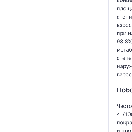
площа
атопи
взрос
при н
98.8%
метаб
степе
наруж
взрос
Поб
Часто
<1/10
покра
и про