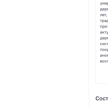
уме
дер
лет,
тра
про
акт
дер
сис
пок
ано
вос
Сост