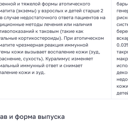
ренной и тяжелой формы атопического
барь
матита (экземы) у взрослых и детей старше 2
гене
 в случае недостаточного ответа пациентов на
риск
диционные методы лечения или наличия
сист
тивопоказаний к таковым (такие как
бере
уальные кортикостероиды). При атопическом
вска
матите чрезмерная реакция иммунной
0.03
темы кожи вызывает воспаление кожи (зуд,
такр
раснение, сухость). Куралимус изменяет
макр
мальный иммунный ответ и снимает
испо
паление кожи и зуд.
деко
недо
кожи
дете
ав и форма выпуска