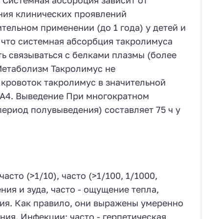
ния клинических проявлений
тельном применении (до 1 года) у детей и
, что системная абсорбция такролимуса
ь связываться с белками плазмы (более
Метаболизм Такролимус не
 кровоток такролимус в значительной
3A4. Выведение При многократном
ериод полувыведения) составляет 75 ч у
сто (>1/10), часто (>1/100, 1/1000,
ния и зуда, часто - ощущение тепла,
ния. Как правило, они выражены умеренно
ния. Инфекции: часто - герпетическая