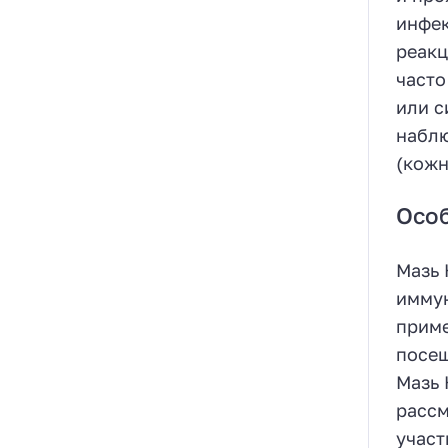
инфек
реакц
часто
или с
наблю
(кожн
Осо
Мазь 
иммун
приме
посещ
Мазь 
рассм
участ