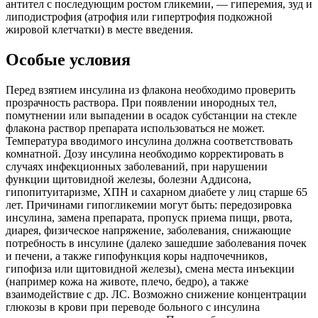
антител с последующим ростом гликемии, — гиперемия, зуд и
липодистрофия (атрофия или гипертрофия подкожной
жировой клетчатки) в месте введения.
Особые условия
Перед взятием инсулина из флакона необходимо проверить
прозрачность раствора. При появлении инородных тел,
помутнении или выпадении в осадок субстанции на стекле
флакона раствор препарата использоваться не может.
Температура вводимого инсулина должна соответствовать
комнатной. Дозу инсулина необходимо корректировать в
случаях инфекционных заболеваний, при нарушении
функции щитовидной железы, болезни Аддисона,
гипопитуитаризме, ХПН и сахарном диабете у лиц старше 65
лет. Причинами гипогликемии могут быть: передозировка
инсулина, замена препарата, пропуск приема пищи, рвота,
диарея, физическое напряжение, заболевания, снижающие
потребность в инсулине (далеко зашедшие заболевания почек
и печени, а также гипофункция коры надпочечников,
гипофиза или щитовидной железы), смена места инъекции
(например кожа на животе, плечо, бедро), а также
взаимодействие с др. ЛС. Возможно снижение концентрации
глюкозы в крови при переводе больного с инсулина