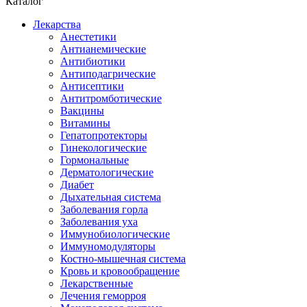
Каталог
Лекарства
Анестетики
Антианемические
Антибиотики
Антиподагрические
Антисептики
Антитромботические
Вакцины
Витамины
Гепатопротекторы
Гинекологические
Гормональные
Дерматологические
Диабет
Дыхательная система
Заболевания горла
Заболевания уха
Иммунобиологические
Иммуномодуляторы
Костно-мышечная система
Кровь и кровообращение
Лекарственные
Лечения геморроя