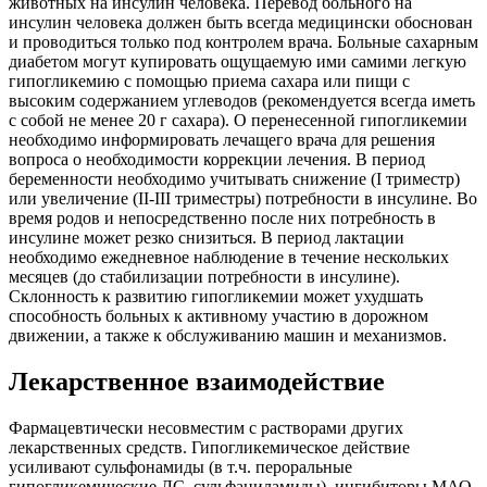
животных на инсулин человека. Перевод больного на
инсулин человека должен быть всегда медицински обоснован
и проводиться только под контролем врача. Больные сахарным
диабетом могут купировать ощущаемую ими самими легкую
гипогликемию с помощью приема сахара или пищи с
высоким содержанием углеводов (рекомендуется всегда иметь
с собой не менее 20 г сахара). О перенесенной гипогликемии
необходимо информировать лечащего врача для решения
вопроса о необходимости коррекции лечения. В период
беременности необходимо учитывать снижение (I триместр)
или увеличение (II-III триместры) потребности в инсулине. Во
время родов и непосредственно после них потребность в
инсулине может резко снизиться. В период лактации
необходимо ежедневное наблюдение в течение нескольких
месяцев (до стабилизации потребности в инсулине).
Склонность к развитию гипогликемии может ухудшать
способность больных к активному участию в дорожном
движении, а также к обслуживанию машин и механизмов.
Лекарственное взаимодействие
Фармацевтически несовместим с растворами других
лекарственных средств. Гипогликемическое действие
усиливают сульфонамиды (в т.ч. пероральные
гипогликемические ЛС, сульфаниламиды), ингибиторы МАО