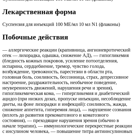
Лекарственная форма
Суспензия для инъекций 100 МЕ/мл 10 мл N1 (флаконы)
Побочные действия
— аллергические реакции (крапивница, ангионевротический
отек — лихорадка, одышка, снижение АД), — гипогликемия
(бледность кожных покровов, усиление потоотделения,
испарина, сердцебиение, тремор, чувство голода,
возбуждение, тревожность, парестезии в области рта,
головная боль, сонливость, бессонница, страх, депрессивное
настроение, раздражительность, необычное поведение,
неуверенность движений, нарушения речи и зрения),
гипогликемическая кома, — гипергликемия и диабетический
ацидоз (при низких дозах, пропуске инъекции, несоблюдение
диеты, на фоне лихорадки и инфекций): сонливость, жажда,
снижение аппетита, гиперемия лица), — нарушение сознания
(вплоть до развития прекоматозного и коматозного
состояния), — преходящие нарушения зрения (обычно в
начале терапии), — иммунологические перекрестные реакции
с инсулином человека, — повышение титра антиинсулиновых