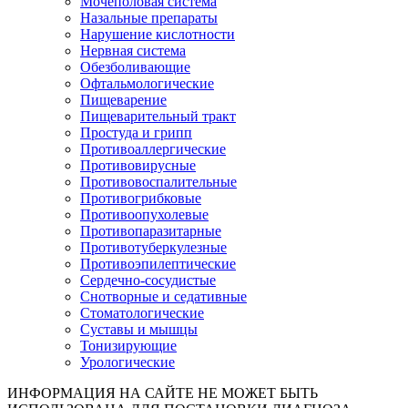
Мочеполовая система
Назальные препараты
Нарушение кислотности
Нервная система
Обезболивающие
Офтальмологические
Пищеварение
Пищеварительный тракт
Простуда и грипп
Противоаллергические
Противовирусные
Противовоспалительные
Противогрибковые
Противоопухолевые
Противопаразитарные
Противотуберкулезные
Противоэпилептические
Сердечно-сосудистые
Снотворные и седативные
Стоматологические
Суставы и мышцы
Тонизирующие
Урологические
ИНФОРМАЦИЯ НА САЙТЕ НЕ МОЖЕТ БЫТЬ