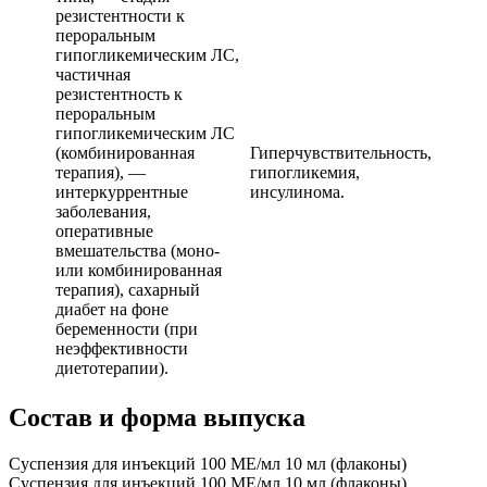
резистентности к
пероральным
гипогликемическим ЛС,
частичная
резистентность к
пероральным
гипогликемическим ЛС
(комбинированная
Гиперчувствительность,
терапия), —
гипогликемия,
интеркуррентные
инсулинома.
заболевания,
оперативные
вмешательства (моно-
или комбинированная
терапия), сахарный
диабет на фоне
беременности (при
неэффективности
диетотерапии).
Состав и форма выпуска
Суспензия для инъекций 100 МЕ/мл 10 мл (флаконы)
Суспензия для инъекций 100 МЕ/мл 10 мл (флаконы)