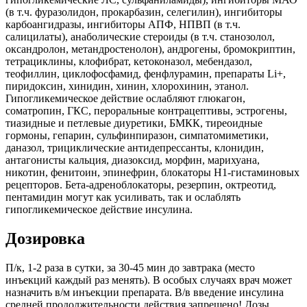
(в т.ч. фуразолидон, прокарбазин, селегилин), ингибиторы
карбоангидразы, ингибиторы АПФ, НПВП (в т.ч.
салицилаты), анаболические стероиды (в т.ч. станозолол,
оксандролон, метандростенолон), андрогены, бромокриптин,
тетрациклины, клофибрат, кетоконазол, мебендазол,
теофиллин, циклофосфамид, фенфлурамин, препараты Li+,
пиридоксин, хинидин, хинин, хлорохинин, этанол.
Гипогликемическое действие ослабляют глюкагон,
соматропин, ГКС, пероральные контрацептивы, эстрогены,
тиазидные и петлевые диуретики, БМКК, тиреоидные
гормоны, гепарин, сульфинпиразон, симпатомиметики,
даназол, трициклические антидепрессанты, клонидин,
антагонисты кальция, диазоксид, морфин, марихуана,
никотин, фенитоин, эпинефрин, блокаторы H1-гистаминовых
рецепторов. Бета-адреноблокаторы, резерпин, октреотид,
пентамидин могут как усиливать, так и ослаблять
гипогликемическое действие инсулина.
Дозировка
П/к, 1-2 раза в сутки, за 30-45 мин до завтрака (место
инъекций каждый раз менять). В особых случаях врач может
назначить в/м инъекции препарата. В/в введение инсулина
средней продолжительности действия запрещено! Дозы