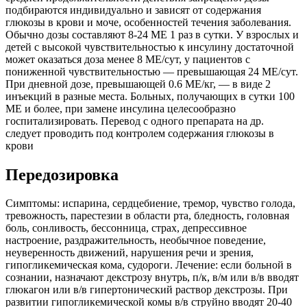
подбираются индивидуально и зависят от содержания
глюкозы в крови и моче, особенностей течения заболевания.
Обычно дозы составляют 8-24 МЕ 1 раз в сутки. У взрослых и
детей с высокой чувствительностью к инсулину достаточной
может оказаться доза менее 8 МЕ/сут, у пациентов с
пониженной чувствительностью — превышающая 24 МЕ/сут.
При дневной дозе, превышающей 0.6 МЕ/кг, — в виде 2
инъекций в разные места. Больных, получающих в сутки 100
МЕ и более, при замене инсулина целесообразно
госпитализировать. Перевод с одного препарата на др.
следует проводить под контролем содержания глюкозы в
крови
Передозировка
Симптомы: испарина, сердцебиение, тремор, чувство голода,
тревожность, парестезии в области рта, бледность, головная
боль, сонливость, бессонница, страх, депрессивное
настроение, раздражительность, необычное поведение,
неуверенность движений, нарушения речи и зрения,
гипогликемическая кома, судороги. Лечение: если больной в
сознании, назначают декстрозу внутрь, п/к, в/м или в/в вводят
глюкагон или в/в гипертонический раствор декстрозы. При
развитии гипогликемической комы в/в струйно вводят 20-40