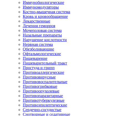
Иммунобиологические
Иммуномодуляторы
Костно-мышечная система
Кровь и кровообращение
Лекарственные
Лечения геморроя
Мочеполовая система
Назальные препараты
Нарушение кислотности
Нервная система
Обезболивающие
Офтальмологические
Пищеварение
Пищеварительный тракт
Простуда и грипп
Противоаллергические
Противовирусные
Противовоспалительные
Противогрибковые
Противоопухолевые
Противопаразитарные
Противотуберкулезные
Противоэпилептические
Сердечно-сосудистые
Снотворные и седативные