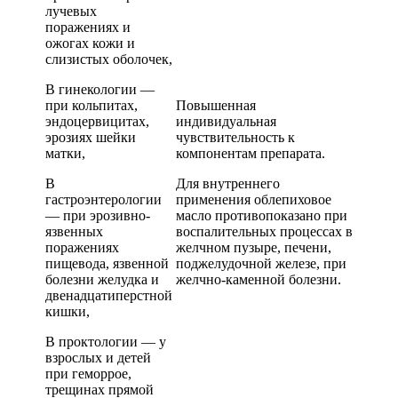
лучевых
поражениях и
ожогах кожи и
слизистых оболочек,
В гинекологии —
при кольпитах,
Повышенная
эндоцервицитах,
индивидуальная
эрозиях шейки
чувствительность к
матки,
компонентам препарата.
В
Для внутреннего
гастроэнтерологии
применения облепиховое
— при эрозивно-
масло противопоказано при
язвенных
воспалительных процессах в
поражениях
желчном пузыре, печени,
пищевода, язвенной
поджелудочной железе, при
болезни желудка и
желчно-каменной болезни.
двенадцатиперстной
кишки,
В проктологии — у
взрослых и детей
при геморрое,
трещинах прямой