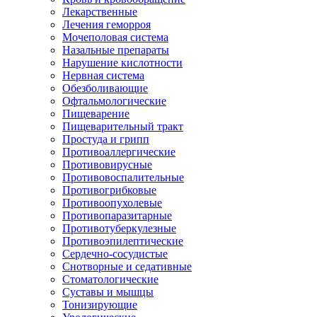
Лекарственные
Лечения геморроя
Мочеполовая система
Назальные препараты
Нарушение кислотности
Нервная система
Обезболивающие
Офтальмологические
Пищеварение
Пищеварительный тракт
Простуда и грипп
Противоаллергические
Противовирусные
Противовоспалительные
Противогрибковые
Противоопухолевые
Противопаразитарные
Противотуберкулезные
Противоэпилептические
Сердечно-сосудистые
Снотворные и седативные
Стоматологические
Суставы и мышцы
Тонизирующие