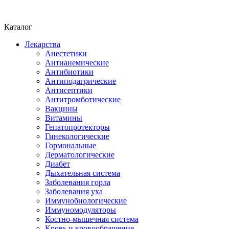
Каталог
Лекарства
Анестетики
Антианемические
Антибиотики
Антиподагрические
Антисептики
Антитромботические
Вакцины
Витамины
Гепатопротекторы
Гинекологические
Гормональные
Дерматологические
Диабет
Дыхательная система
Заболевания горла
Заболевания уха
Иммунобиологические
Иммуномодуляторы
Костно-мышечная система
Кровь и кровообращение