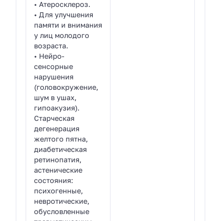
• Атеросклероз.
• Для улучшения
памяти и внимания
у лиц молодого
возраста.
• Нейро-
сенсорные
нарушения
(головокружение,
шум в ушах,
гипоакузия).
Старческая
дегенерация
желтого пятна,
диабетическая
ретинопатия,
астенические
состояния:
психогенные,
невротические,
обусловленные