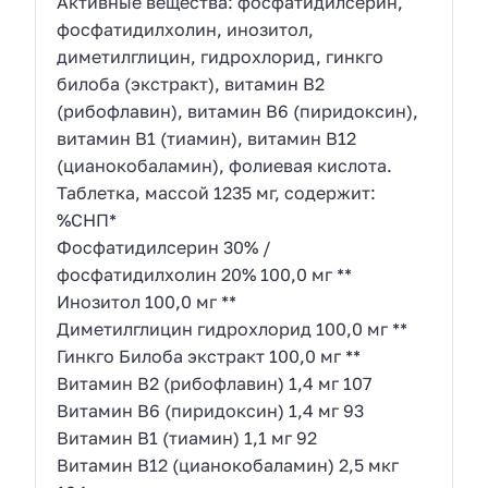
Активные вещества: фосфатидилсерин,
фосфатидилхолин, инозитол,
диметилглицин, гидрохлорид, гинкго
билоба (экстракт), витамин В2
(рибофлавин), витамин В6 (пиридоксин),
витамин B1 (тиамин), витамин В12
(цианокобаламин), фолиевая кислота.
Таблетка, массой 1235 мг, содержит:
%СНП*
Фосфатидилсерин 30% /
фосфатидилхолин 20% 100,0 мг **
Инозитол 100,0 мг **
Диметилглицин гидрохлорид 100,0 мг **
Гинкго Билоба экстракт 100,0 мг **
Витамин В2 (рибофлавин) 1,4 мг 107
Витамин В6 (пиридоксин) 1,4 мг 93
Витамин В1 (тиамин) 1,1 мг 92
Витамин В12 (цианокобаламин) 2,5 мкг