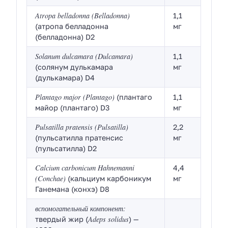
Atropa belladonna (Belladonna)
1,1
(атропа белладонна
мг
(белладонна) D2
Solanum dulcamara (Dulcamara)
1,1
(солянум дулькамара
мг
(дулькамара) D4
Plantago major (Plantago)
(плантаго
1,1
майор (плантаго) D3
мг
Pulsatilla pratensis (Pulsatilla)
2,2
(пульсатилла пратенсис
мг
(пульсатилла) D2
Calcium carbonicum Hahnemanni
4,4
(Conchae)
(кальциум карбоникум
мг
Ганемана (конхэ) D8
вспомогательный компонент:
Adeps solidus
твердый жир (
) —