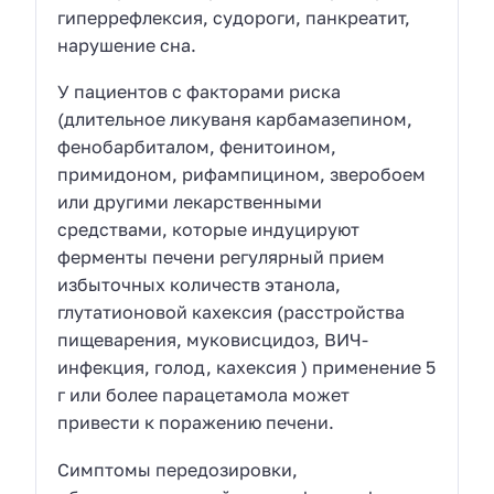
гиперрефлексия, судороги, панкреатит,
нарушение сна.
У пациентов с факторами риска
(длительное ликуваня карбамазепином,
фенобарбиталом, фенитоином,
примидоном, рифампицином, зверобоем
или другими лекарственными
средствами, которые индуцируют
ферменты печени регулярный прием
избыточных количеств этанола,
глутатионовой кахексия (расстройства
пищеварения, муковисцидоз, ВИЧ-
инфекция, голод, кахексия ) применение 5
г или более парацетамола может
привести к поражению печени.
Симптомы передозировки,