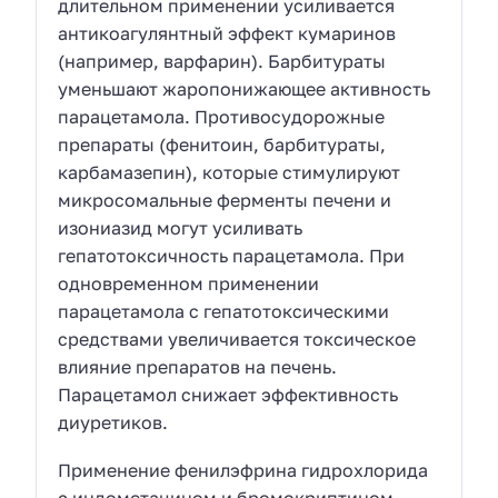
длительном применении усиливается
антикоагулянтный эффект кумаринов
(например, варфарин). Барбитураты
уменьшают жаропонижающее активность
парацетамола. Противосудорожные
препараты (фенитоин, барбитураты,
карбамазепин), которые стимулируют
микросомальные ферменты печени и
изониазид могут усиливать
гепатотоксичность парацетамола. При
одновременном применении
парацетамола с гепатотоксическими
средствами увеличивается токсическое
влияние препаратов на печень.
Парацетамол снижает эффективность
диуретиков.
Применение фенилэфрина гидрохлорида
с индометацином и бромокриптином