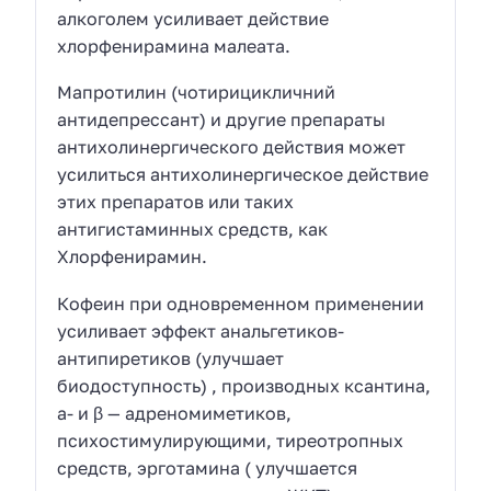
алкоголем усиливает действие
хлорфенирамина малеата.
Мапротилин (чотирицикличний
антидепрессант) и другие препараты
антихолинергического действия может
усилиться антихолинергическое действие
этих препаратов или таких
антигистаминных средств, как
Хлорфенирамин.
Кофеин при одновременном применении
усиливает эффект анальгетиков-
антипиретиков (улучшает
биодоступность) , производных ксантина,
a- и β — адреномиметиков,
психостимулирующими, тиреотропных
средств, эрготамина ( улучшается