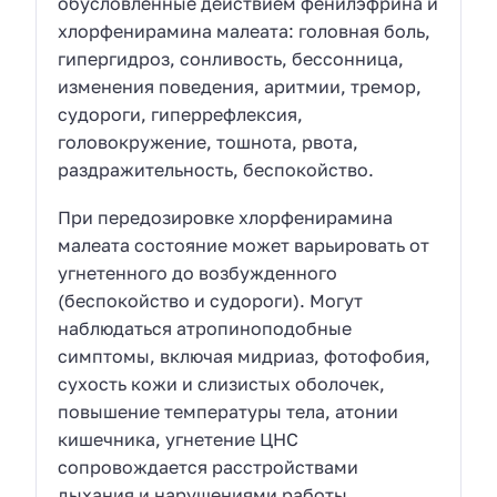
обусловленные действием фенилэфрина и
хлорфенирамина малеата: головная боль,
гипергидроз, сонливость, бессонница,
изменения поведения, аритмии, тремор,
судороги, гиперрефлексия,
головокружение, тошнота, рвота,
раздражительность, беспокойство.
При передозировке хлорфенирамина
малеата состояние может варьировать от
угнетенного до возбужденного
(беспокойство и судороги). Могут
наблюдаться атропиноподобные
симптомы, включая мидриаз, фотофобия,
сухость кожи и слизистых оболочек,
повышение температуры тела, атонии
кишечника, угнетение ЦНС
сопровождается расстройствами
дыхания и нарушениями работы