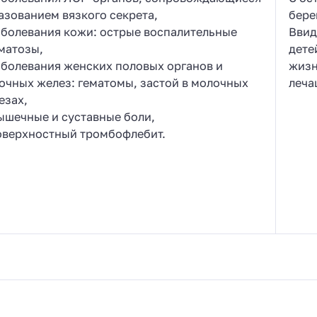
азованием вязкого секрета,
бере
аболевания кожи: острые воспалительные
Ввид
матозы,
дете
аболевания женских половых органов и
жизн
очных желез: гематомы, застой в молочных
леча
езах,
ышечные и суставные боли,
оверхностный тромбофлебит.