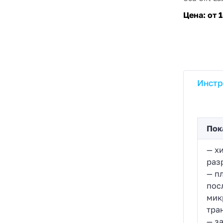
Цена:
от 
Инстр
Пок
— х
раз
— п
пос
мик
тра
— з