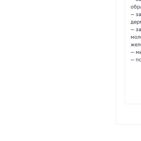
обр
— з
дер
— з
мол
жел
— м
— п