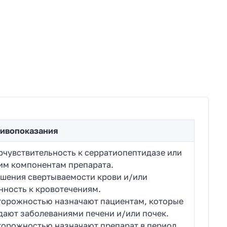
ивопоказания
рчувствительность к серратиопептидазе или
им компонентам препарата.
шения свертываемости крови и/или
нность к кровотечениям.
торожностью назначают пациентам, которые
дают заболеваниями печени и/или почек.
торожностью назначают препарат в период