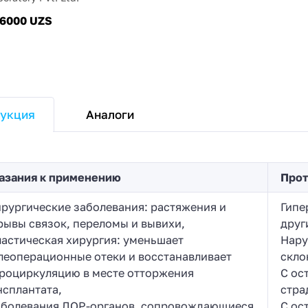
16000 UZS
Аналоги
укция
азания к применению
Прот
ирургические заболевания: растяжения и
Гипе
рывы связок, переломы и вывихи,
друг
ластическая хирургия: уменьшает
Нару
леоперационные отеки и восстанавливает
скло
роциркуляцию в месте отторжения
С ос
нсплантата,
стра
аболевания ЛОР-органов, сопровождающиеся
С ос