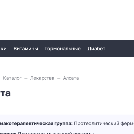
ики
Витамины
Гормональные
Диабет
Каталог
Лекарства
Алсата
та
макотерапевтическая группа:
Протеолитический ферм
егория:
Для костно-мышечной системы