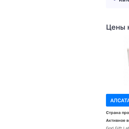
Цены 
АЛСАТА
Страна пр
Активное в
God Gift La