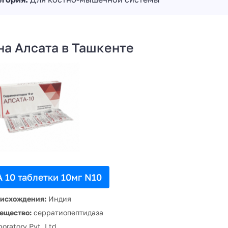
на Алсата в Ташкенте
 10 таблетки 10мг N10
оисхождения:
Индия
ещество:
серратиопептидаза
boratory Pvt. Ltd.