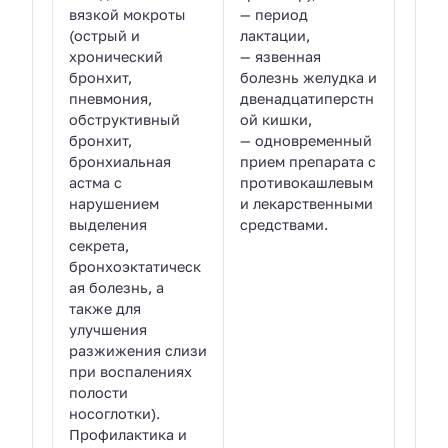
вязкой мокроты
— период
(острый и
лактации,
хронический
— язвенная
бронхит,
болезнь желудка и
пневмония,
двенадцатиперстн
обструктивный
ой кишки,
бронхит,
— одновременный
бронхиальная
прием препарата с
астма с
противокашлевым
нарушением
и лекарственными
выделения
средствами.
секрета,
бронхоэктатическ
ая болезнь, а
также для
улучшения
разжижения слизи
при воспалениях
полости
носоглотки).
Профилактика и