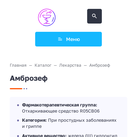
Меню
Главная
Каталог
Лекарства
Амброзеф
Амброзеф
Фармакотерапевтическая группа:
Отхаркивающее средство R05CB06
Категория:
При простудных заболеваниях
и гриппе
Активное вещество:
железа (III) гидроксид