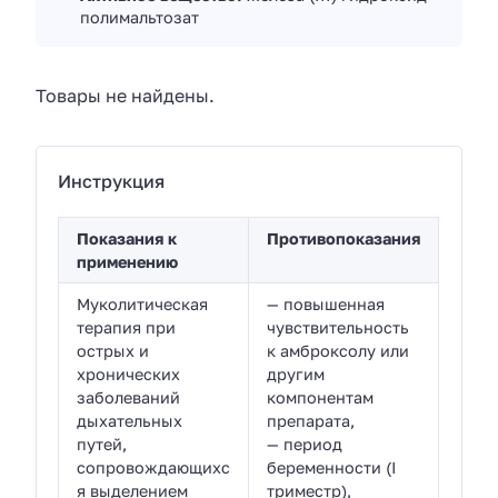
полимальтозат
Товары не найдены.
Инструкция
Показания к
Противопоказания
применению
Муколитическая
— повышенная
терапия при
чувствительность
острых и
к амброксолу или
хронических
другим
заболеваний
компонентам
дыхательных
препарата,
путей,
— период
сопровождающихс
беременности (I
я выделением
триместр),