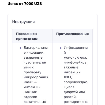
Цена:
от 7000 UZS
Инструкция
Показания к
Противопоказания
применению
Бактериальны
Инфекционны
е инфекции,
й
вызванные
мононуклеоз,
чувствительн
лимфолейкоз,
ыми к
тяжелые
препарату
инфекции
микроорганиз
ЖКТ,
мами: —
сопровождаю
инфекции
щиеся
нижних
диареей или
отделов
рвотой,
дыхательных
респираторны