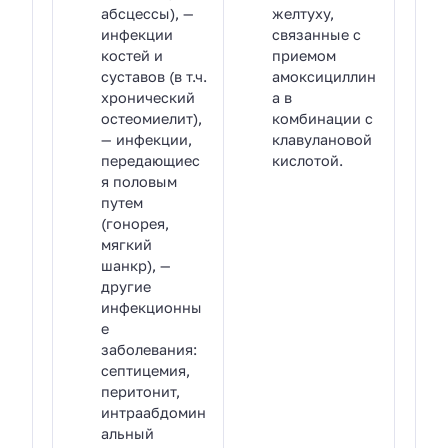
абсцессы), —
желтуху,
инфекции
связанные с
костей и
приемом
суставов (в т.ч.
амоксициллин
хронический
а в
остеомиелит),
комбинации с
— инфекции,
клавулановой
передающиес
кислотой.
я половым
путем
(гонорея,
мягкий
шанкр), —
другие
инфекционны
е
заболевания:
септицемия,
перитонит,
интраабдомин
альный