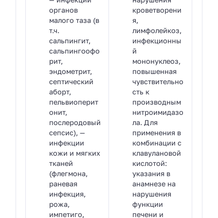
органов
кроветворени
малого таза (в
я,
т.ч.
лимфолейкоз,
сальпингит,
инфекционны
сальпингоофо
й
рит,
мононуклеоз,
эндометрит,
повышенная
септический
чувствительно
аборт,
сть к
пельвиоперит
производным
онит,
нитроимидазо
послеродовый
ла. Для
сепсис), —
применения в
инфекции
комбинации с
кожи и мягких
клавулановой
тканей
кислотой:
(флегмона,
указания в
раневая
анамнезе на
инфекция,
нарушения
рожа,
функции
импетиго,
печени и