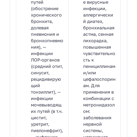
путей
е вирусные
(обострение
инфекции,
хронического
аллергически
бронхита,
й диатез,
долевая
бронхиальная
пневмония и
астма, сенная
бронхопневмо
лихорадка,
ния), —
повышенная
инфекции
чувствительно
ЛОР-органов
сть к
(средний отит,
пенициллинам
синусит,
и/или
рецидивирую
цефалоспорин
щий
ам. Для
тонзиллит), —
применения в
инфекции
комбинации с
мочевыводящ
метронидазол
их путей (в т.ч.
ом:
цистит,
заболевания
уретрит,
нервной
пиелонефрит),
системы,
— инфекции
нарушения