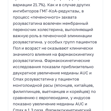
вариации 21.7%). Как и в случае других
ингибиторов ГМГ-КоА-редуктазы, в
процесс «печеночного» захвата
розувастатина вовлечен мембранный
переносчик холестерина, выполняющий
важную роль в печеночной элиминации
розувастатина. у особых групп пациентов
Пол и возраст не оказывают клинически
значимого влияния на фармакокинетику
розувастатина. Фармакокинетические
исследования показали приблизительно
двукратное увеличение медианы AUC и
Сmах розувастатина у пациентов
монголоидной расы (японцев, китайцев,
филиппинцев, вьетнамцев и корейцев) по
сравнению с европеоидами, у индусов
показано увеличение медианы AUC и
Сmах в 1.3 раза. Фармакокинетический