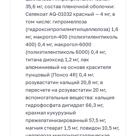
35,6 мг, состав пленочной оболочки:
Селекоат AQ-01032 красный — 4 мг, в
том числе: гипромеллоза
(гидроксипропилметилцеллюлоза) 1,6
мг, макрогол-400 (полиэтиленгликоль
400) 0,4 мг, макрогол-6000
(полиэтиленгликоль 6000) 0,4 мг,
титана диоксид 1,2 мг, лак
алюминиевый на основе красителя
пунцовый [Понсо 4R] 0,4 мг.
розувастатин кальций 20,8 мг, в
пересчете на розувастатин 20 мг,
вспомогательные вещества: кальция
гидрофосфата дигидрат 66,3 мг,
крахмал кукурузный
прежелатинизированный 57,5 мг,
магния стеарат 1,5 мг, повидон 10,5 мг,
целлюлоза микрокристаллическая