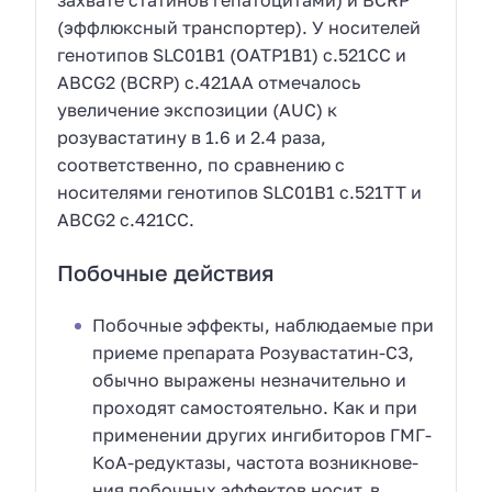
захвате статинов гепатоцитами) и BCRP
(эффлюксный транспортер). У носителей
генотипов SLC01B1 (ОАТР1В1) с.521СС и
ABCG2 (BCRP) с.421АА отмечалось
увеличение экспозиции (AUC) к
розувастатину в 1.6 и 2.4 раза,
соответственно, по сравнению с
носителями генотипов SLC01B1 с.521ТТ и
ABCG2 с.421СС.
Побочные действия
Побочные эффекты, наблюдаемые при
приеме препарата Розувастатин-СЗ,
обычно выражены незначительно и
проходят самостоятельно. Как и при
применении других ингибиторов ГМГ-
КоА-редуктазы, частота возникнове-
ния побочных эффектов носит, в