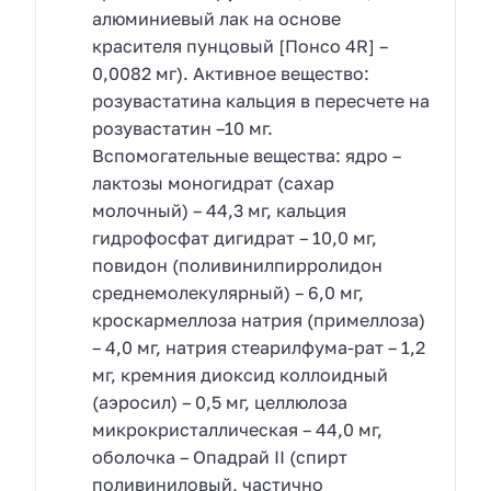
алюминиевый лак на основе
красителя пунцовый [Понсо 4R] –
0,0082 мг). Активное вещество:
розувастатина кальция в пересчете на
розувастатин –10 мг.
Вспомогательные вещества: ядро –
лактозы моногидрат (сахар
молочный) – 44,3 мг, кальция
гидрофосфат дигидрат – 10,0 мг,
повидон (поливинилпирролидон
среднемолекулярный) – 6,0 мг,
кроскармеллоза натрия (примеллоза)
– 4,0 мг, натрия стеарилфума-рат – 1,2
мг, кремния диоксид коллоидный
(аэросил) – 0,5 мг, целлюлоза
микрокристаллическая – 44,0 мг,
оболочка – Опадрай II (спирт
поливиниловый, частично