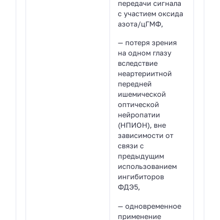
передачи сигнала
с участием оксида
азота/цГМФ,
— потеря зрения
на одном глазу
вследствие
неартериитной
передней
ишемической
оптической
нейропатии
(НПИОН), вне
зависимости от
связи с
предыдущим
использованием
ингибиторов
ФДЭ5,
— одновременное
применение