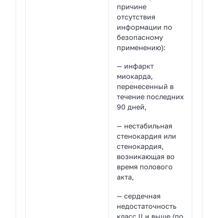
причине
отсутствия
информации по
безопасному
применению):
— инфаркт
миокарда,
перенесенный в
течение последних
90 дней,
— нестабильная
стенокардия или
стенокардия,
возникающая во
время полового
акта,
— сердечная
недостаточность
класс II и выше (по