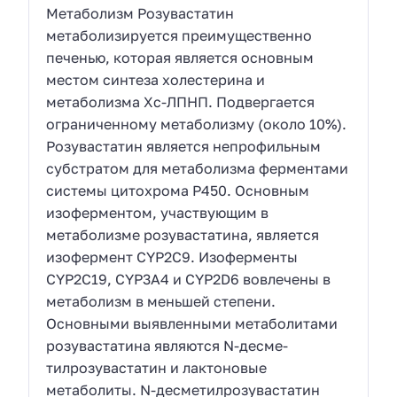
Метаболизм Розувастатин
метаболизируется преимущественно
печенью, которая является основным
местом синтеза холестерина и
метаболизма Хс-ЛПНП. Подвергается
ограниченному метаболизму (около 10%).
Розувастатин является непрофильным
субстратом для метаболизма ферментами
системы цитохрома Р450. Основным
изоферментом, участвующим в
метаболизме розувастатина, является
изофермент CYP2C9. Изоферменты
CYP2C19, CYP3A4 и CYP2D6 вовлечены в
метаболизм в меньшей степени.
Основными выявленными метаболитами
розувастатина являются N-десме-
тилрозувастатин и лактоновые
метаболиты. N-десметилрозувастатин