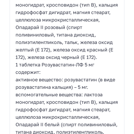
моногидрат, кросповидон (тип В), кальция
гидрофосфат дигидрат, магния стеарат,
целлюлоза микрокристаллическая,
Опадарай II розовый (спирт
поливиниловый, титана диоксид,
полиэтиленгликоль, тальк, железа оксид
желтый (Е 172), железа оксид красный (Е
172), железа оксид черный (Е 172).
1 таблетка Розувастатин-ЛФ 5 мг
содержит:
активное вещество: розувастатин (в виде
розувастатина кальция) – 5 мг.
вспомогательные вещества: лактоза
моногидрат, кросповидон (тип В), кальция
гидрофосфат дигидрат, магния стеарат,
целлюлоза микрокристаллическая,
Опадарай II белый (спирт поливиниловый,
титана диоксид, полиэтиленгликоль,