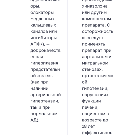
оры,
хиназолона
блокаторы
или другим
медленных
компонентам
кальциевых
препарата. С
каналов или
осторожность
ингибиторы
ю следует
АПФ/), —
применять
доброкачеств
препарат при
енная
аортальном и
гиперплазия
митральном
предстательн
стенозах,
ой железы
ортостатическ
(как при
ой
наличии
гипотензии,
артериальной
нарушениях
гипертензии,
функции
так и при
печени,
нормальном
пациентам в
АД).
возрасте до
18 лет
(эффективнос