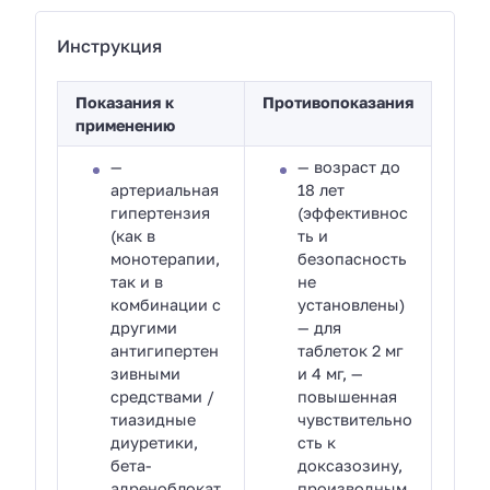
Инструкция
Показания к
Противопоказания
применению
—
— возраст до
артериальная
18 лет
гипертензия
(эффективнос
(как в
ть и
монотерапии,
безопасность
так и в
не
комбинации с
установлены)
другими
— для
антигипертен
таблеток 2 мг
зивными
и 4 мг, —
средствами /
повышенная
тиазидные
чувствительно
диуретики,
сть к
бета-
доксазозину,
адреноблокат
производным