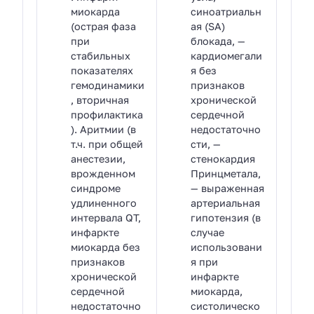
миокарда
синоатриальн
(острая фаза
ая (SA)
при
блокада, —
стабильных
кардиомегали
показателях
я без
гемодинамики
признаков
, вторичная
хронической
профилактика
сердечной
). Аритмии (в
недостаточно
т.ч. при общей
сти, —
анестезии,
стенокардия
врожденном
Принцметала,
синдроме
— выраженная
удлиненного
артериальная
интервала QT,
гипотензия (в
инфаркте
случае
миокарда без
использовани
признаков
я при
хронической
инфаркте
сердечной
миокарда,
недостаточно
систолическо