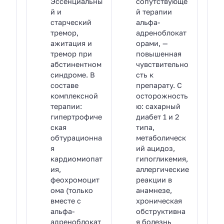
Эссенциальны
сопутствующе
й и
й терапии
старческий
альфа-
тремор,
адреноблокат
ажитация и
орами, —
тремор при
повышенная
абстинентном
чувствительно
синдроме. В
сть к
составе
препарату. С
комплексной
осторожность
терапии:
ю: сахарный
гипертрофиче
диабет 1 и 2
ская
типа,
обтурационна
метаболическ
я
ий ацидоз,
кардиомиопат
гипогликемия,
ия,
аллергические
феохромоцит
реакции в
ома (только
анамнезе,
вместе с
хроническая
альфа-
обструктивна
адреноблокат
я болезнь