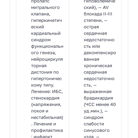
пролапс
гиповолемиче
митрального
ский), — AV
клапана,
блокада II-III
гиперкинетич
степени, —
еский
острая
кардиальный
сердечная
синдром
недостаточно
функциональн
сть или
ого генеза,
декомпенсиро
нейроциркуля
ванная
торная
хроническая
дистония по
сердечная
гипертоничес
недостаточно
кому типу.
сть, —
Лечение: ИБС,
выраженная
стенокардия
брадикардия
(напряжения,
(ЧСС менее 40
покоя и
уд.мин.), —
нестабильная)
синдром
. Лечение и
слабости
профилактика
синусового
: инфаркт
узла, —