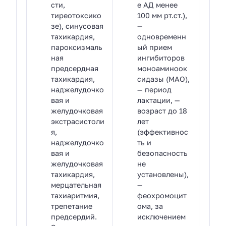
сти,
е АД менее
тиреотоксико
100 мм рт.ст.),
зе), синусовая
—
тахикардия,
одновременн
пароксизмаль
ый прием
ная
ингибиторов
предсердная
моноаминоок
тахикардия,
сидазы (МАО),
наджелудочко
— период
вая и
лактации, —
желудочковая
возраст до 18
экстрасистоли
лет
я,
(эффективнос
наджелудочко
ть и
вая и
безопасность
желудочковая
не
тахикардия,
установлены),
мерцательная
—
тахиаритмия,
феохромоцит
трепетание
ома, за
предсердий.
исключением