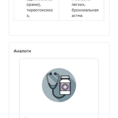
орами),
легких,
тиреотоксико
бронхиальная
з,
астма
Аналоги