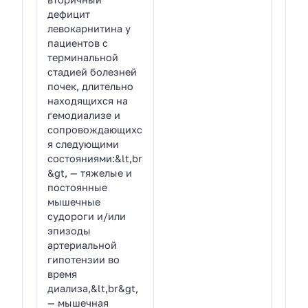
дефицит
левокарнитина у
пациентов с
терминальной
стадией болезней
почек, длительно
находящихся на
гемодиализе и
сопровождающихс
я следующими
состояниями:&lt,br
&gt, — тяжелые и
постоянные
мышечные
судороги и/или
эпизоды
артериальной
гипотензии во
время
диализа,&lt,br&gt,
— мышечная