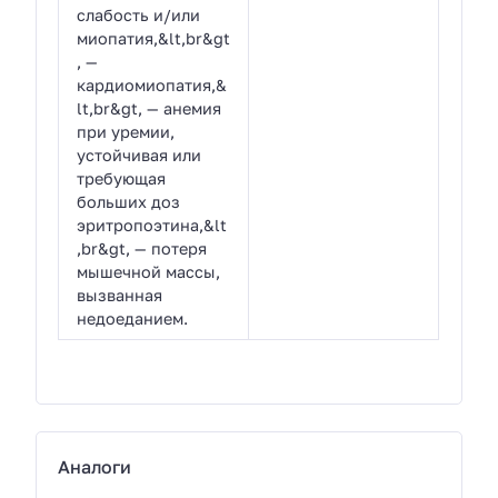
слабость и/или
миопатия,&lt,br&gt
, —
кардиомиопатия,&
lt,br&gt, — анемия
при уремии,
устойчивая или
требующая
больших доз
эритропоэтина,&lt
,br&gt, — потеря
мышечной массы,
вызванная
недоеданием.
Аналоги