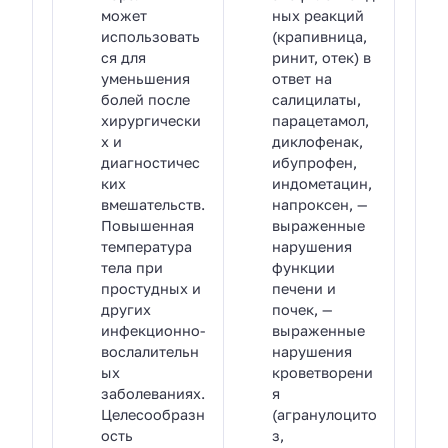
может
ных реакций
использовать
(крапивница,
ся для
ринит, отек) в
уменьшения
ответ на
болей после
салицилаты,
хирургически
парацетамол,
х и
диклофенак,
диагностичес
ибупрофен,
ких
индометацин,
вмешательств.
напроксен, —
Повышенная
выраженные
температура
нарушения
тела при
функции
простудных и
печени и
других
почек, —
инфекционно-
выраженные
вослалительн
нарушения
ых
кроветворени
заболеваниях.
я
Целесообразн
(агранулоцито
ость
з,