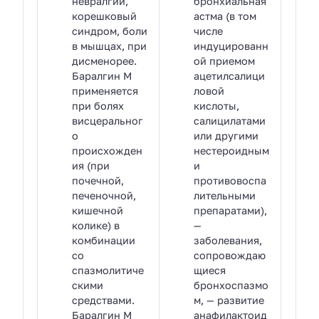
невралгии,
бронхиальная
корешковый
астма (в том
синдром, боли
числе
в мышцах, при
индуцированн
дисменорее.
ой приемом
Баралгин М
ацетилсалици
применяется
ловой
при болях
кислоты,
висцеральног
салицилатами
о
или другими
происхожден
нестероидным
ия (при
и
почечной,
противовоспа
печеночной,
лительными
кишечной
препаратами),
колике) в
—
комбинации
заболевания,
со
сопровождаю
спазмолитиче
щиеся
скими
бронхоспазмо
средствами.
м, — развитие
Баралгин М
анафилактоид