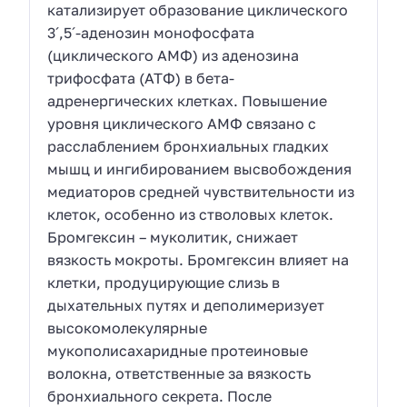
катализирует образование циклического
3´,5´-аденозин монофосфата
(циклического АМФ) из аденозина
трифосфата (АТФ) в бета-
адренергических клетках. Повышение
уровня циклического АМФ связано с
расслаблением бронхиальных гладких
мышц и ингибированием высвобождения
медиаторов средней чувствительности из
клеток, особенно из стволовых клеток.
Бромгексин – муколитик, снижает
вязкость мокроты. Бромгексин влияет на
клетки, продуцирующие слизь в
дыхательных путях и деполимеризует
высокомолекулярные
мукополисахаридные протеиновые
волокна, ответственные за вязкость
бронхиального секрета. После