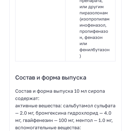
препарата,
или другим
пиразолонам
(изопропилам
инофеназол,
пропифеназо
н, феназон
или
фенилбутазон
)
Состав и форма выпуска
Состав и форма выпуска 10 мл сиропа
содержат:
активные вешества: сальбутамол сульфата
— 2.0 мг, бромгексина гидрохлорид — 4.0
мг, гвайфенезин — 100 мг, ментол — 1.0 мг,
вспомогательные вещества: