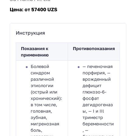
Цена:
от 57400 UZS
Инструкция
Показания к
Противопоказания
применению
Болевой
— печеночная
синдром
порфирия, —
различной
врожденный
этиологии
дефицит
(острый или
глюкозо-6-
хронический):
фосфат
в том числе,
дегидрогеназ
головная,
ы, — I и IIl
зубная,
триместр
мигренозная
беременности
боль,
, —