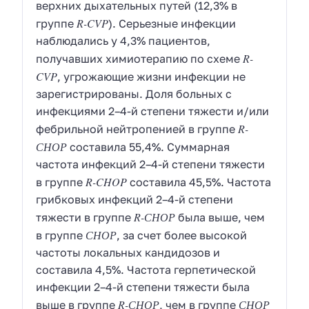
верхних дыхательных путей (12,3% в
R-CVP
группе
). Серьезные инфекции
наблюдались у 4,3% пациентов,
R-
получавших химиотерапию по схеме
CVP
, угрожающие жизни инфекции не
зарегистрированы. Доля больных с
инфекциями 2–4-й степени тяжести и/или
R-
фебрильной нейтропенией в группе
СНОР
составила 55,4%. Суммарная
частота инфекций 2–4-й степени тяжести
R-CHOP
в группе
составила 45,5%. Частота
грибковых инфекций 2–4-й степени
R-СНОР
тяжести в группе
была выше, чем
СНОР
в группе
, за счет более высокой
частоты локальных кандидозов и
составила 4,5%. Частота герпетической
инфекции 2–4-й степени тяжести была
R-СНОР
СНОР
выше в группе
, чем в группе