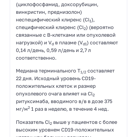
(циклофосфамид, доксорубицин,
винкристин, преднизолон)
неспецифический клиренс (
Cl
),
1
специфический клиренс (
Cl
) (вероятно
2
связанные с В-клетками или опухолевой
нагрузкой) и
V
в плазме (
V
) составляют
d
d1
0,14 л/день, 0,59 л/день и 2,7 л
соответственно.
Медиана терминального
T
составляет
1/2
22 дня. Исходный уровень CD19-
положительных клеток и размер
опухолевого очага влияет на
Cl
2
ритуксимаба, вводимого
в/в
в дозе 375
2
мг/м
1 раз в неделю, в течение 4
нед
.
Показатель
Cl
выше у пациентов с более
2
высоким уровнем CD19-положительных