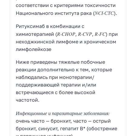
соответствии с критериями токсичности
NCI-СТС
Национального института рака (
).
Ритуксимаб в комбинации с
R-CHOP
R-CVP
R-FC
химиотерапией (
,
,
) при
неходжкинской лимфоме и хроническом
лимфолейкозе
Ниже приведены тяжелые побочные
реакции дополнительно к тем, которые
наблюдались при монотерапии/
поддерживающей терапии и/или
встречающиеся с более высокой
частотой.
Инфекционные и паразитарные заболевания:
очень часто — бронхит, часто — острый
бронхит, синусит, гепатит В* (обострение
и первичная инфекция).