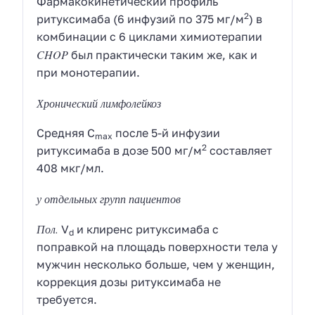
Фармакокинетический профиль
2
ритуксимаба (6 инфузий по 375 мг/м
) в
комбинации с 6 циклами химиотерапии
CHOP
был практически таким же, как и
при монотерапии.
Хронический лимфолейкоз
Средняя
C
после 5-й инфузии
max
2
ритуксимаба в дозе 500 мг/м
составляет
408 мкг/мл.
у отдельных групп пациентов
Пол.
V
и клиренс ритуксимаба с
d
поправкой на площадь поверхности тела у
мужчин несколько больше, чем у женщин,
коррекция дозы ритуксимаба не
требуется.