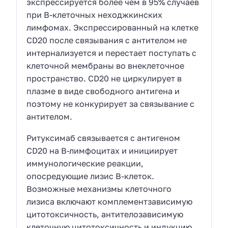
экспрессируется более чем в 95% случаев
при В-клеточных неходжкинских
лимфомах. Экспрессированный на клетке
СD20 после связывания с антителом не
интернализуется и перестает поступать с
клеточной мембраны во внеклеточное
пространство. CD20 не циркулирует в
плазме в виде свободного антигена и
поэтому не конкурирует за связывание с
антителом.
Ритуксимаб связывается с антигеном
CD20 на В-лимфоцитах и инициирует
иммунологические реакции,
опосредующие лизис В-клеток.
Возможные механизмы клеточного
лизиса включают комплементзависимую
цитотоксичность, антителозависимую
клеточную цитотоксичность и индукцию