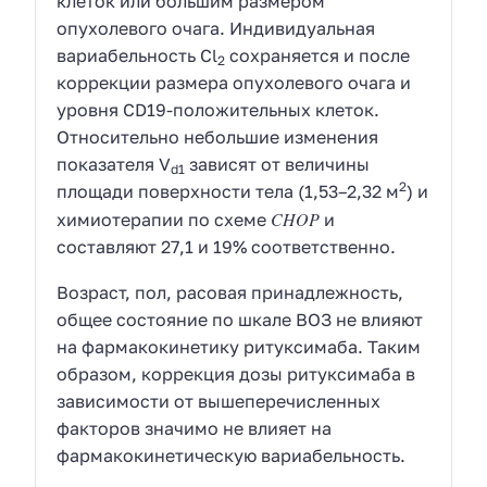
клеток или большим размером
опухолевого очага. Индивидуальная
вариабельность
Cl
сохраняется и после
2
коррекции размера опухолевого очага и
уровня CD19-положительных клеток.
Относительно небольшие изменения
показателя
V
зависят от величины
d1
2
площади поверхности тела (1,53–2,32 м
) и
CHOP
химиотерапии по схеме
и
составляют 27,1 и 19% соответственно.
Возраст, пол, расовая принадлежность,
общее состояние по шкале
ВОЗ
не влияют
на фармакокинетику ритуксимаба. Таким
образом, коррекция дозы ритуксимаба в
зависимости от вышеперечисленных
факторов значимо не влияет на
фармакокинетическую вариабельность.