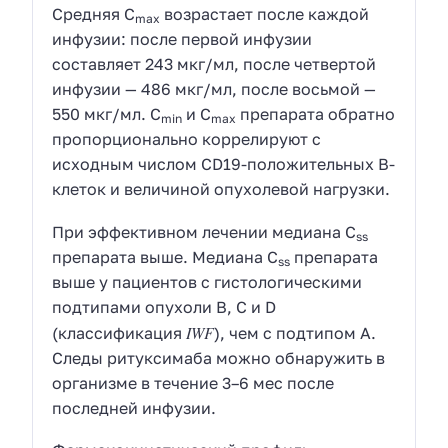
Средняя
C
возрастает после каждой
max
инфузии: после первой инфузии
составляет 243 мкг/мл, после четвертой
инфузии — 486 мкг/мл, после восьмой —
550 мкг/мл.
C
и
C
препарата обратно
min
max
пропорционально коррелируют с
исходным числом CD19-положительных В-
клеток и величиной опухолевой нагрузки.
При эффективном лечении медиана
C
ss
препарата выше. Медиана
C
препарата
ss
выше у пациентов с гистологическими
подтипами опухоли В, С и D
IWF
(классификация
), чем с подтипом А.
Следы ритуксимаба можно обнаружить в
организме в течение 3–6 мес после
последней инфузии.