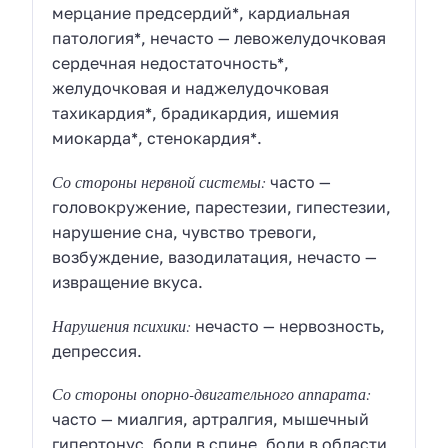
мерцание предсердий*, кардиальная
патология*, нечасто — левожелудочковая
сердечная недостаточность*,
желудочковая и наджелудочковая
тахикардия*, брадикардия, ишемия
миокарда*, стенокардия*.
Со стороны нервной системы:
часто —
головокружение, парестезии, гипестезии,
нарушение сна, чувство тревоги,
возбуждение, вазодилатация, нечасто —
извращение вкуса.
Нарушения психики:
нечасто — нервозность,
депрессия.
Со стороны опорно-двигательного аппарата:
часто — миалгия, артралгия, мышечный
гипертонус, боли в спине, боли в области