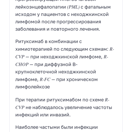
(PML)
лейкоэнцефалопатии
с фатальным
исходом у пациентов с неходжкинской
лимфомой после прогрессирования
заболевания и повторного лечения.
Ритуксимаб в комбинации с
R-
химиотерапией по следующим схемам:
CVP
R-
— при неходжкинской лимфоме,
CHOP
— при диффузной В-
крупноклеточной неходжкинской
R-FC
лимфоме,
— при хроническом
лимфолейкозе
R-
При терапии ритуксимабом по схеме
CVP
не наблюдалось увеличение частоты
инфекций или инвазий.
Наиболее частыми были инфекции