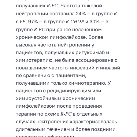
R-FC
получавших
. Частота тяжелой
R-
нейтропении составила 24% — в группе
CVP
R-CHOP
, 97% — в группе
и 30% — в
R-FC
группе
при ранее нелеченном
хроническом лимфолейкозе. Более
высокая частота нейтропении у
пациентов, получавших ритуксимаб и
химиотерапию, не была ассоциирована с
повышением частоты инфекций и инвазий
по сравнению с пациентами,
получавшими только химиотерапию. У
пациентов с рецидивирующим или
химиоустойчивым хроническим
лимфолейкозом после проведения
R-FC
терапии по схеме
в отдельных
случаях нейтропения характеризовалась
длительным течением и более поздними
сроками манифестации.