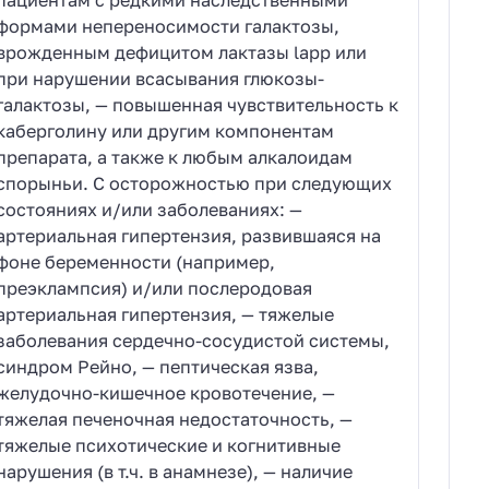
формами непереносимости галактозы,
врожденным дефицитом лактазы lapp или
при нарушении всасывания глюкозы-
галактозы, — повышенная чувствительность к
каберголину или другим компонентам
препарата, а также к любым алкалоидам
спорыньи. С осторожностью при следующих
состояниях и/или заболеваниях: —
артериальная гипертензия, развившаяся на
фоне беременности (например,
преэклампсия) и/или послеродовая
артериальная гипертензия, — тяжелые
заболевания сердечно-сосудистой системы,
синдром Рейно, — пептическая язва,
желудочно-кишечное кровотечение, —
тяжелая печеночная недостаточность, —
тяжелые психотические и когнитивные
нарушения (в т.ч. в анамнезе), — наличие