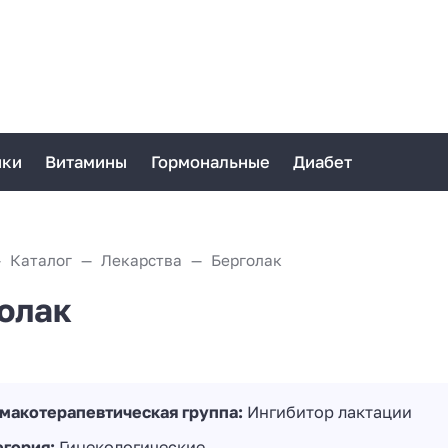
ики
Витамины
Гормональные
Диабет
Каталог
Лекарства
Берголак
олак
макотерапевтическая группа:
Ингибитор лактации
егория:
Гинекологические