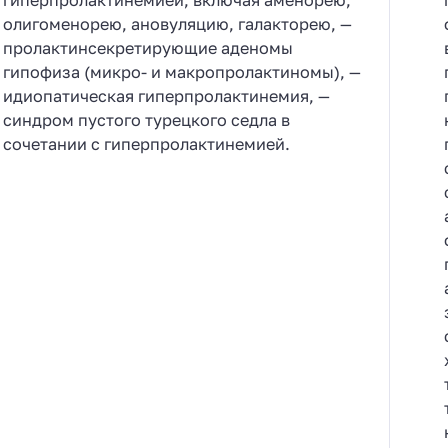
олигоменорею, ановуляцию, галакторею, —
пролактинсекретирующие аденомы
гипофиза (микро- и макропролактиномы), —
идиопатическая гиперпролактинемия, —
синдром пустого турецкого седла в
сочетании с гиперпролактинемией.