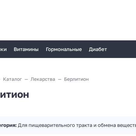
ики
Витамины
Гормональные
Диабет
Каталог
Лекарства
Берлитион
итион
егория:
Для пищеварительного тракта и обмена вещест