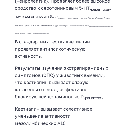
(нейролептик). Проявляет более высокое
сродство к серотониновым 5-НТ
-рецепторам,
чем к допаминовым D
— и D
-рецепторам головного мозга. Также обладает более
высоким сродством к гистаминовым и α
-адренорецепторам и меньшим по отношению к α
-адренорецепторам. Не обнаружено заметного
сродства кветиапина к м-холино- и бензодиазепиновым рецепторам.
В стандартных тестах кветиапин
проявляет антипсихотическую
активность.
Результаты изучения экстрапирамидных
симптомов (ЭПС) у животных выявили,
что кветиапин вызывает слабую
каталепсию в дозе, эффективно
блокирующей допаминовые D
-рецепторы.
Кветиапин вызывает селективное
уменьшение активности
мезолимбических А10