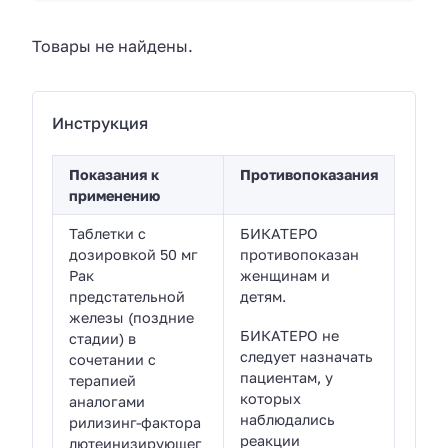
Товары не найдены.
Инструкция
Показания к
Противопоказания
применению
Таблетки с
БИКАТЕРО
дозировкой 50 мг
противопоказан
Рак
женщинам и
предстательной
детям.
железы (поздние
БИКАТЕРО не
стадии) в
следует назначать
сочетании с
пациентам, у
терапией
которых
аналогами
наблюдались
рилизинг-фактора
реакции
лютеинизирующег