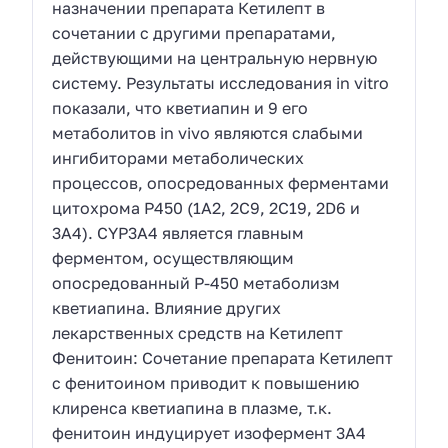
назначении препарата Кетилепт в
сочетании с другими препаратами,
действующими на центральную нервную
систему. Результаты исследования in vitro
показали, что кветиапин и 9 его
метаболитов in vivo являются слабыми
ингибиторами метаболических
процессов, опосредованных ферментами
цитохрома P450 (1A2, 2C9, 2C19, 2D6 и
3A4). CYP3A4 является главным
ферментом, осуществляющим
опосредованный P-450 метаболизм
кветиапина. Влияние других
лекарственных средств на Кетилепт
Фенитоин: Сочетание препарата Кетилепт
с фенитоином приводит к повышению
клиренса кветиапина в плазме, т.к.
фенитоин индуцирует изофермент 3A4