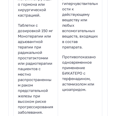
гиперчувствительн
о гормона или
ости к
хирургической
действующему
кастрацией.
веществу или
Таблетки с
любых
дозировкой 150 мг
вспомогательных
Монотерапии или
веществ, входящих
адъювантной
в состав
терапии при
препарата.
радикальной
Противопоказано
простатэктомии
одновременное
или радиотерапии
применение
пациентов с
БИКАТЕРО с
местно
терфенадином,
распространенны
астемизолом или
м раком
цизапридом.
предстательной
железы при
высоком риске
прогрессирования
заболевания.