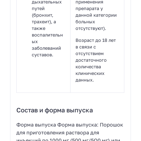
дыхательных
применения
путей
препарата у
(бронхит,
данной категории
трахеит), а
больных
также
отсутствуют).
воспалительн
Возраст до 18 лет
ых
в связи с
заболеваний
отсутствием
суставов.
достаточного
количества
клинических
данных.
Состав и форма выпуска
Форма выпуска Форма выпуска: Порошок
для приготовления раствора для
инъекций по 1000 мг (500 мг/5О0 мг) или