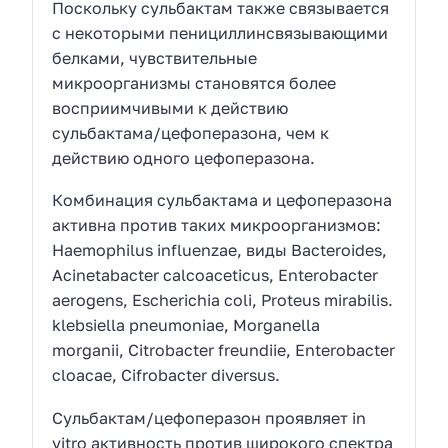
Поскольку сульбактам также связывается
с некоторыми пенициллинсвязывающими
белками, чувствительные
микроорганизмы становятся более
восприимчивыми к действию
сульбактама/цефоперазона, чем к
действию одного цефоперазона.
Комбинация сульбактама и цефоперазона
активна против таких микроорганизмов:
Haemophilus influenzae, виды Bacteroides,
Acinetabacter calcoaceticus, Enterobacter
aerogens, Escherichia coli, Proteus mirabilis.
klebsiella pneumoniae, Morganella
morganii, Citrobacter freundiie, Enterobacter
cloacae, Cifrobacter diversus.
Сульбактам/цефоперазон проявляет in
vitro активность против широкого спектра