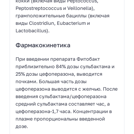
кокки (включая виды Peptococcus,
Peptostreptococcus и Veillonella),
грамположительные бациллы (включая
виды Clostridiun, Eubacterium и
Lactobacillus).
Фармакокинетика
При введении препарата Фитобакт
приблизительно 84% дозы сульбактама и
25% дозы цефоперазона, выводится
почками. Большая часть дозы
цефоперазона выводится с желчью. После
введения сульбактама/цефоперазона
средний сульбактама составляет час, а
цефоперазона-1,7 часа. Концентрации в
плазме пропорциональны введенной
дозе.