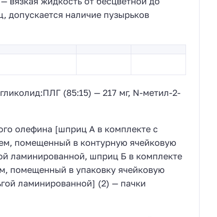
— вязкая жидкость от бесцветной до
ц, допускается наличие пузырьков
ликолид:ПЛГ (85:15) — 217 мг, N-метил-2-
го олефина [шприц А в комплекте с
лем, помещенный в контурную ячейковую
ой ламинированной, шприц Б в комплекте
ем, помещенный в упаковку ячейковую
гой ламинированной] (2) — пачки