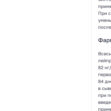
приме
При с
умень
после
Фар
Всасы
лейпр
82 нг
перво
84 дн
в сыв
при п
введе
приме