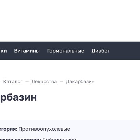
ики
Витамины
Гормональные
Диабет
Каталог
Лекарства
Дакарбазин
рбазин
егория:
Противоопухолевые
ивное вещество:
Лейпрорелин