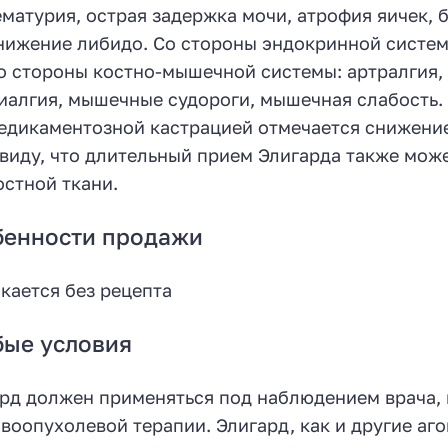
ематурия, острая задержка мочи, атрофия яичек, 
нижение либидо. Со стороны эндокринной системы
о стороны костно-мышечной системы: артралгия, б
иалгия, мышечные судороги, мышечная слабость. 
едикаментозной кастрацией отмечается снижение
 виду, что длительный прием Элигарда также мож
остной ткани.
бенности продажи
кается без рецепта
бые условия
рд должен применяться под наблюдением врача,
воопухолевой терапии. Элигард, как и другие аго