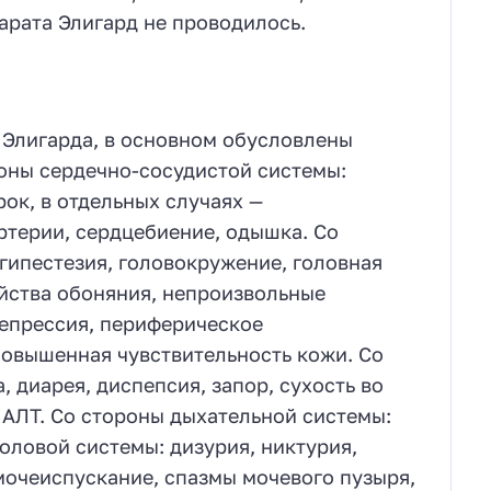
арата Элигард не проводилось.
Элигарда, в основном обусловлены
оны сердечно-сосудистой системы:
ок, в отдельных случаях —
ртерии, сердцебиение, одышка. Со
гипестезия, головокружение, головная
ойства обоняния, непроизвольные
депрессия, периферическое
повышенная чувствительность кожи. Со
 диарея, диспепсия, запор, сухость во
 АЛТ. Со стороны дыхательной системы:
оловой системы: дизурия, никтурия,
мочеиспускание, спазмы мочевого пузыря,