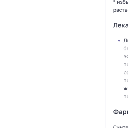
* изб
раств
Лек
Л
б
в
п
р
п
ж
п
Фар
Синте