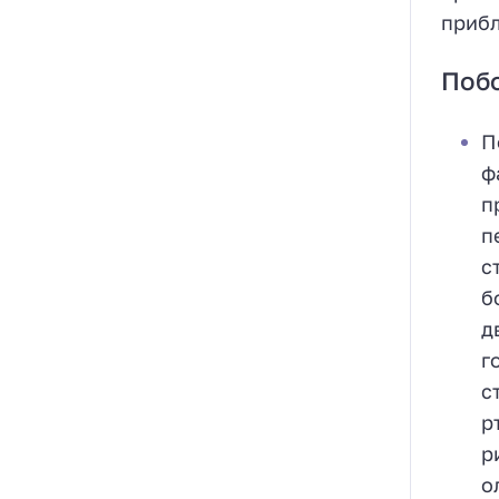
прибл
Поб
П
ф
п
п
с
б
д
г
с
р
р
о