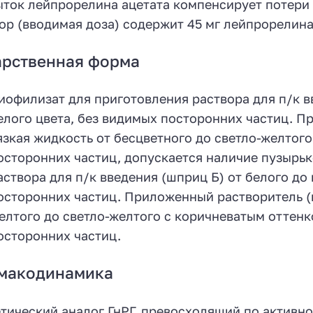
ыток лейпрорелина ацетата компенсирует потери
ор (вводимая доза) содержит 45 мг лейпрорелина
арственная форма
иофилизат для приготовления раствора для п/к в
елого цвета, без видимых посторонних частиц. П
язкая жидкость от бесцветного до светло-желтого
осторонних частиц, допускается наличие пузырьк
аствора для п/к введения (шприц Б) от белого до
осторонних частиц. Приложенный растворитель (ш
елтого до светло-желтого с коричневатым оттенк
осторонних частиц.
макодинамика
тический аналог ГнРГ, превосходящий по активно