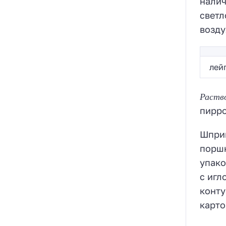
налич
светл
возду
лей
Раство
пирро
Шприц
поршн
упако
с игл
конту
карто