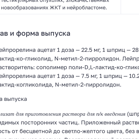
новообразованиях ЖКТ и нейробластоме.
ав и форма выпуска
ейпрорелина ацетат 1 доза — 22.5 мг, 1 шприц — 2
актид-ко-гликолид, N-метил-2-пирролидон. Лейпро
астворитель: сополимер поли-D,L-лактид-ко-глик
ейпрорелина ацетат 1 доза — 7.5 мг, 1 шприц — 10
актид-когликолида, N-метил-2-пирролидон.
а выпуска
изат для приготовления раствора для п/к введения
(шпр
идимых посторонних частиц. Приложенный раство
сть от бесцветной до светло-желтого цвета, без