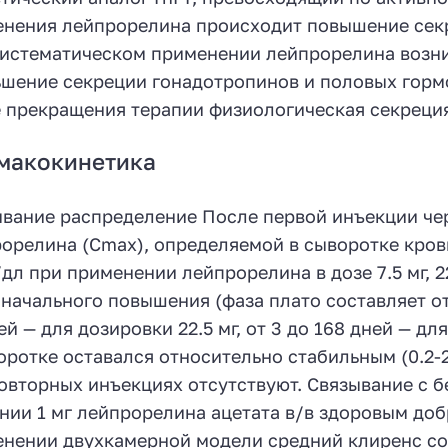
нения лейпрорелина происходит повышение секр
истематическом применении лейпрорелина возни
шение секреции гонадотропинов и половых гормо
 прекращения терапии физиологическая секреция
макокинетика
вание распределение После первой инъекции чер
орелина (Cmax), определяемой в сыворотке крови,
/дл при применении лейпрорелина в дозе 7.5 мг, 2
начального повышения (фаза плато составляет от 2
ей — для дозировки 22.5 мг, от 3 до 168 дней — д
оротке оставался относительно стабильным (0.2-
овторных инъекциях отсутствуют. Связывание с 
нии 1 мг лейпрорелина ацетата в/в здоровым до
нении двухкамерной модели средний клиренс сос