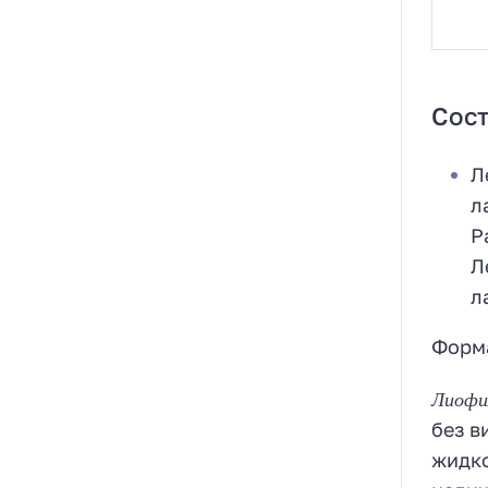
Сост
Л
л
Р
Л
л
Форм
Лиофил
без в
жидко