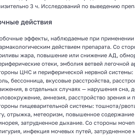
изительно 3 ч. Исследований по выведению преп
очные действия
обочные эффекты, наблюдаемые при применении 
армакологическим действием препарата. Со стор
риливы жара, повышение или снижение АД, обмор
ериферические отеки, эмболия ветвей легочной а
тороны ЦНС и периферической нервной системы: 
оль, бессонница, вкусовые расстройства, расстр
вижения, в отдельных случаях — нарушения сна, 
оловокружение, амнезия, расстройство зрения и 
тороны пищеварительной системы: тошнота/рвота,
ту, отрыжка, метеоризм, повышенное содержание
инорея, затрудненное дыхание. Со стороны мочеп
лигурия, инфекция мочевых путей, затрудненное 