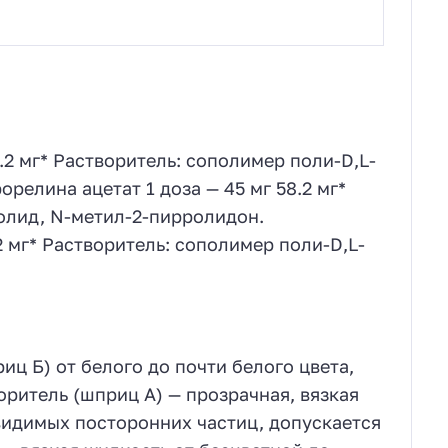
8.2 мг* Растворитель: сополимер поли-D,L-
релина ацетат 1 доза — 45 мг 58.2 мг*
олид, N-метил-2-пирролидон.
.2 мг* Растворитель: сополимер поли-D,L-
иц Б) от белого до почти белого цвета,
ритель (шприц А) — прозрачная, вязкая
 видимых посторонних частиц, допускается