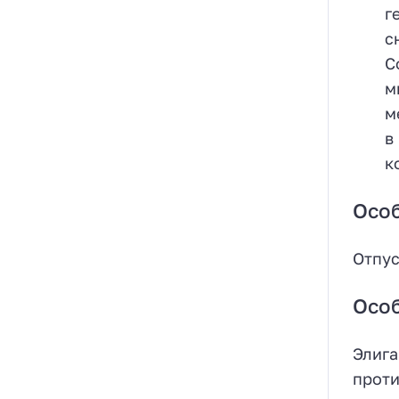
г
с
С
м
м
в
к
Осо
Отпус
Осо
Элига
проти