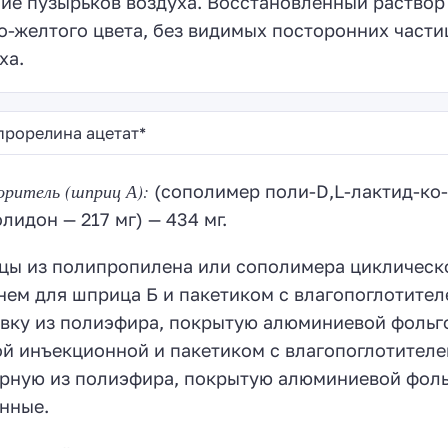
ие пузырьков воздуха. Восстановленный раствор 
о-желтого цвета, без видимых посторонних части
ха.
прорелина ацетат*
ритель (шприц А):
(сополимер поли-D,L-лактид-ко-г
лидон — 217 мг) — 434 мг.
ы из полипропилена или сополимера циклическо
ем для шприца Б и пакетиком с влагопоглотите
вку из полиэфира, покрытую алюминиевой фольг
ой инъекционной и пакетиком с влагопоглотител
рную из полиэфира, покрытую алюминиевой фоль
нные.