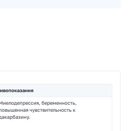
ивопоказания
Миелодепрессия, беременность,
повышенная чувствительность к
дакарбазину.