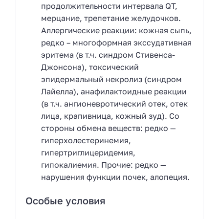
продолжительности интервала QT,
мерцание, трепетание желудочков.
Аллергические реакции: кожная сыпь,
редко – многоформная экссудативная
эритема (в т.ч. синдром Стивенса-
Джонсона), токсический
эпидермальный некролиз (синдром
Лайелла), анафилактоидные реакции
(в т.ч. ангионевротический отек, отек
лица, крапивница, кожный зуд). Со
стороны обмена веществ: редко —
гиперхолестеринемия,
гипертриглицеридемия,
гипокалиемия. Прочие: редко —
нарушения функции почек, алопеция.
Особые условия