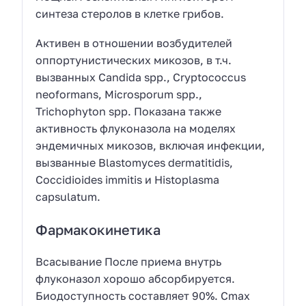
синтеза стеролов в клетке грибов.
Активен в отношении возбудителей
оппортунистических микозов, в т.ч.
вызванных Candida spp., Cryptococcus
neoformans, Microsporum spp.,
Trichophyton spp. Показана также
активность флуконазола на моделях
эндемичных микозов, включая инфекции,
вызванные Blastomyces dermatitidis,
Coccidioides immitis и Histoplasma
capsulatum.
Фармакокинетика
Всасывание После приема внутрь
флуконазол хорошо абсорбируется.
Биодоступность составляет 90%. Cmax