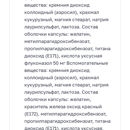
вещества: кремния диоксид
коллоидный (аэросил), крахмал
кукурузный, магния стеарат, натрия
лаурилсульфат, лактоза. Состав
оболочки капсулы: желатин,
метилпарагидроксибензоат,
пропилпарагидроксибензоат, титана
диоксид (Е171), кислота уксусная
флуконазол 50 мг Вспомогательные
вещества: кремния диоксид
коллоидный (аэросил), крахмал
кукурузный, магния стеарат, натрия
лаурилсульфат, лактоза. Состав
оболочки капсулы: желатин,
краситель железа оксид красный
(Е172), метилпарагидроксибензоат,
пропилпарагидроксибензоат, титана
диоксид (Е171), кислота уксусная.