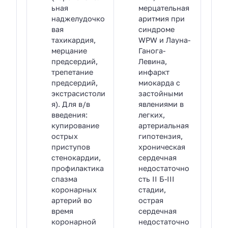
ьная
мерцательная
наджелудочко
аритмия при
вая
синдроме
тахикардия,
WPW и Лауна-
мерцание
Ганога-
предсердий,
Левина,
трепетание
инфаркт
предсердий,
миокарда с
экстрасистоли
застойными
я). Для в/в
явлениями в
введения:
легких,
купирование
артериальная
острых
гипотензия,
приступов
хроническая
стенокардии,
сердечная
профилактика
недостаточно
спазма
сть II Б-III
коронарных
стадии,
артерий во
острая
время
сердечная
коронарной
недостаточно