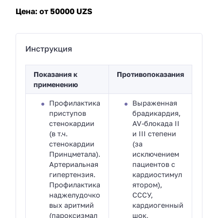
Цена:
от 50000 UZS
Инструкция
Показания к
Противопоказания
применению
Профилактика
Выраженная
приступов
брадикардия,
стенокардии
AV-блокада II
(в т.ч.
и III степени
стенокардии
(за
Принцметала).
исключением
Артериальная
пациентов с
гипертензия.
кардиостимул
Профилактика
ятором),
наджелудочко
СССУ,
вых аритмий
кардиогенный
(пароксизмал
шок,