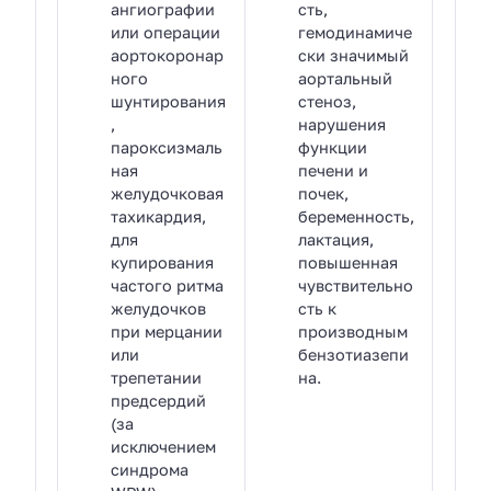
ангиографии
сть,
или операции
гемодинамиче
аортокоронар
ски значимый
ного
аортальный
шунтирования
стеноз,
,
нарушения
пароксизмаль
функции
ная
печени и
желудочковая
почек,
тахикардия,
беременность,
для
лактация,
купирования
повышенная
частого ритма
чувствительно
желудочков
сть к
при мерцании
производным
или
бензотиазепи
трепетании
на.
предсердий
(за
исключением
синдрома