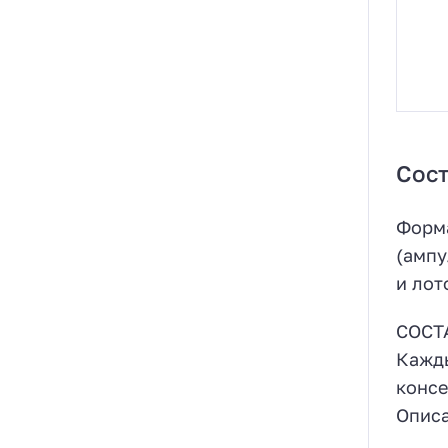
Сост
Форма
(ампу
и лот
СОСТ
Кажды
консе
Описа