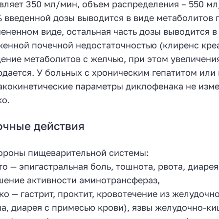
вляет 350 мл/мин, объем распределения – 550 мл
% введенной дозы выводится в виде метаболитов 
ененном виде, остальная часть дозы выводится в
енной почечной недостаточностью (клиренс креа
ение метаболитов с желчью, при этом увеличения
дается. У больных с хроническим гепатитом ил
кокинетические параметры диклофенака не изме
о.
очные действия
ороны пищеварительной системы:
то — эпигастральная боль, тошнота, рвота, диарея
ение активности аминотрансфераз,
ко — гастрит, проктит, кровотечение из желудочн
а, диарея с примесью крови), язвы желудочно-ки