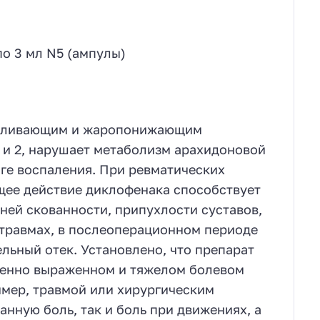
о 3 мл N5 (ампулы)
боливающим и жаропонижающим
 и 2, нарушает метаболизм арахидоновой
аге воспаления. При ревматических
щее действие диклофенака способствует
ей скованности, припухлости суставов,
 травмах, в послеоперационном периоде
ьный отек. Установлено, что препарат
еренно выраженном и тяжелом болевом
имер, травмой или хирургическим
нную боль, так и боль при движениях, а