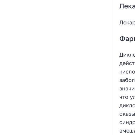
Лек
Лекар
Фар
Дикл
дейст
кисло
забол
значи
что у
дикло
оказы
синдр
вмеша