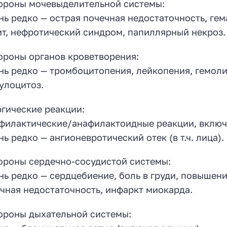
ороны мочевыделительной системы:
нь редко — острая почечная недостаточность, ге
т, нефротический синдром, папиллярный некроз.
ороны органов кроветворения:
нь редко — тромбоцитопения, лейкопения, гемоли
улоцитоз.
гические реакции:
филактические/анафилактоидные реакции, включ
нь редко — ангионевротический отек (в т.ч. лица).
ороны сердечно-сосудистой системы:
нь редко — сердцебиение, боль в груди, повышени
чная недостаточность, инфаркт миокарда.
ороны дыхательной системы: