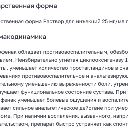
арственная форма
ственная форма Раствор для инъекций 25 мг/мл п
макодинамика
офенак обладает противовоспалительным, обез
вием. Неизбирательно угнетая циклооксигеназу 1
ты, уменьшает количество простагландинов в оч
еваниях противовоспалительное и анальгезирую
тельному уменьшению выраженности боли, утренн
лучшает функциональное состояние сустава. При
фенак уменьшает болевые ощущения и воспалител
вает сильное анальгетическое действие при ум
оме. При наличии воспаления, вызванного, напр
тельством, препарат быстро устраняет как спонта