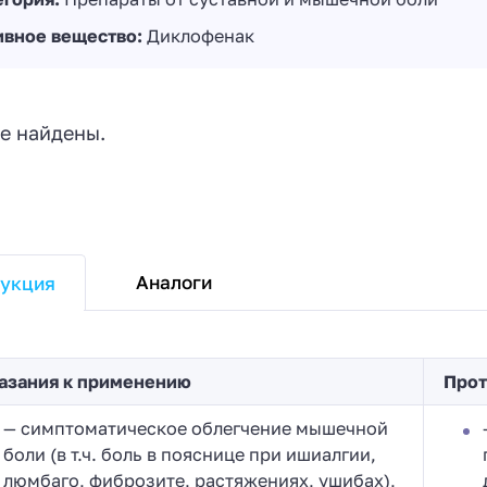
ивное вещество:
Диклофенак
е найдены.
Аналоги
укция
азания к применению
Прот
— симптоматическое облегчение мышечной
боли (в т.ч. боль в пояснице при ишиалгии,
люмбаго, фиброзите, растяжениях, ушибах),