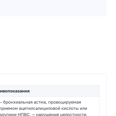
ивопоказания
— бронхиальная астма, провоцируемая
приемом ацетилсалициловой кислоты или
другими НПВС, — нарушение целостности