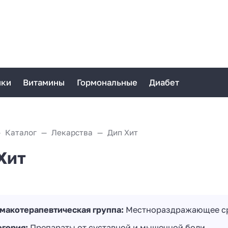
ики
Витамины
Гормональные
Диабет
Каталог
Лекарства
Дип Хит
Хит
макотерапевтическая группа:
Местнораздражающее с
егория:
Препараты от суставной и мышечной боли