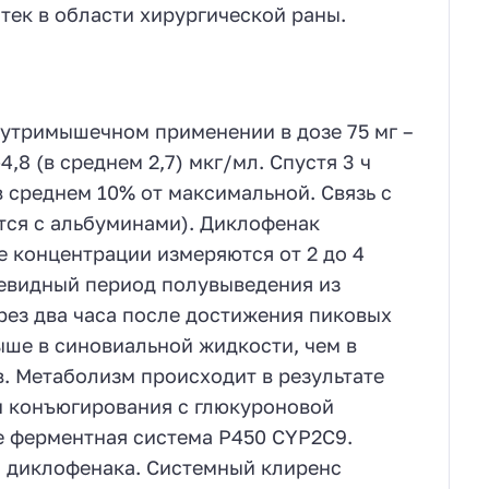
тек в области хирургической раны.
утримышечном применении в дозе 75 мг –
,8 (в среднем 2,7) мкг/мл. Спустя 3 ч
 среднем 10% от максимальной. Связь с
тся с альбуминами). Диклофенак
 концентрации измеряются от 2 до 4
чевидный период полувыведения из
ерез два часа после достижения пиковых
ыше в синовиальной жидкости, чем в
в. Метаболизм происходит в результате
и конъюгирования с глюкуроновой
е ферментная система Р450 СYР2С9.
м диклофенака. Системный клиренс