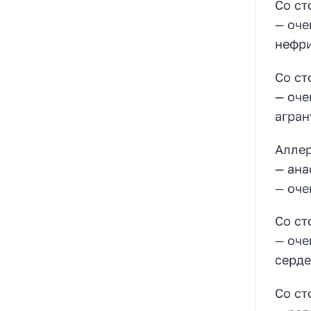
Со ст
— оче
нефри
Со ст
— оче
агран
Аллер
— ана
— оче
Со ст
— оче
серде
Со ст