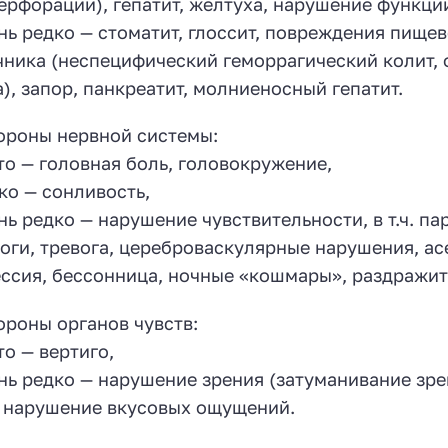
ерфорации), гепатит, желтуха, нарушение функци
нь редко — стоматит, глоссит, повреждения пищ
ника (неспецифический геморрагический колит, 
), запор, панкреатит, молниеносный гепатит.
ороны нервной системы:
то — головная боль, головокружение,
ко — сонливость,
нь редко — нарушение чувствительности, в т.ч. па
оги, тревога, цереброваскулярные нарушения, ас
ссия, бессонница, ночные «кошмары», раздражит
ороны органов чувств:
то — вертиго,
нь редко — нарушение зрения (затуманивание зре
 нарушение вкусовых ощущений.