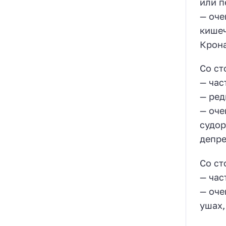
или п
— оче
кишеч
Крона
Со ст
— час
— ред
— оче
судор
депре
Со ст
— час
— оче
ушах,