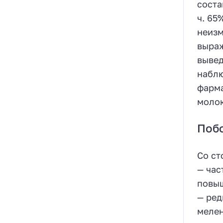
соста
ч. 65
неизм
выраж
вывед
наблю
фарма
молок
Поб
Со ст
— час
повыш
— ред
мелен