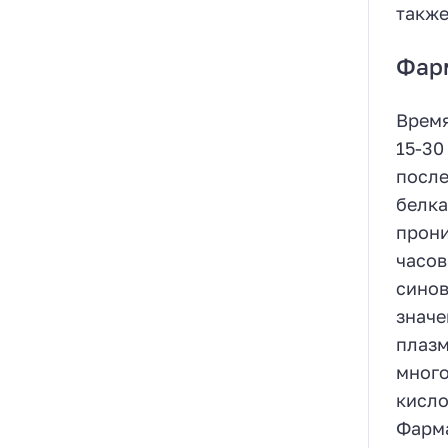
также
Фар
Время
15-30
после
белка
прони
часов
синов
значе
плазм
много
кисло
Фарма