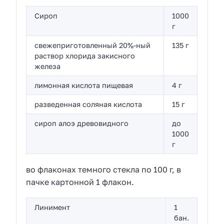
Сироп
1000
г
свежеприготовленный 20%-ный
135 г
раствор хлорида закисного
железа
лимонная кислота пищевая
4 г
разведенная соляная кислота
15 г
сироп алоэ древовидного
до
1000
г
во флаконах темного стекла по 100 г, в
пачке картонной 1 флакон.
Линимент
1
бан.