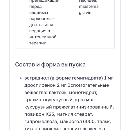
премедикация
месяцев,
перед
miastenia
вводным
gravis.
наркозом, —
длительная
седация в
интенсивной
терапии.
Состав и форма выпуска
эстрадиол (в форме гемигидрата) 1 мг
дроспиренон 2 мг Вспомогательные
вещества: лактозы моногидрат,
крахмал кукурузный, крахмал
кукурузный прежелатинизированный,
повидон К25, магния стеарат,
гипромеллоза, макрогол 6000, тальк,
титана диоксид, краситель железа