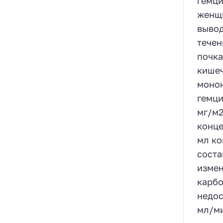
гемци
женщи
вывод
течен
почка
кишеч
монон
гемци
мг/м2
конце
мл ко
соста
измен
карбо
недос
мл/ми