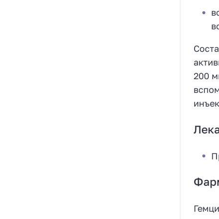
в
в
Соста
актив
200 м
вспом
инъек
Лек
П
Фар
Гемци