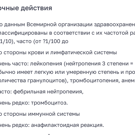
очные действия
о данным Всемирной организации здравоохранен
лассифицированы в соответствии с их частотой р
?1/10), часто (от ?1/100 до
о стороны крови и лимфатической системы
чень часто: лейкопения (нейтропения 3 степени =
бычно имеет легкую или умеренную степень и пр
оличества гранулоцитов), тромбоцитопения, анем
асто: фебрильная нейтропеиия,
чень редко: тромбоцитоз.
о стороны иммунной системы
чень редко: анафилактоидная реакция.