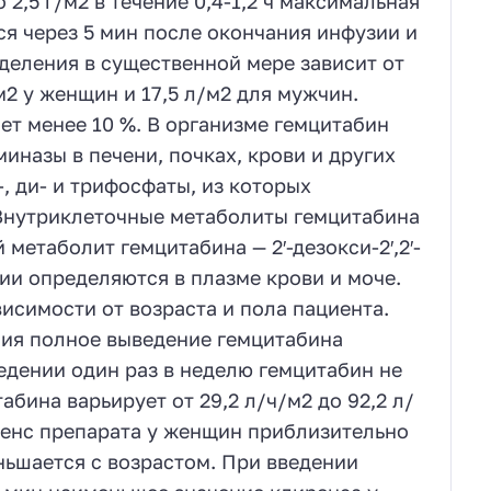
2,5 г/м2 в течение 0,4-1,2 ч максимальная
я через 5 мин после окончания инфузии и
еделения в существенной мере зависит от
2 у женщин и 17,5 л/м2 для мужчин.
ет менее 10 %. В организме гемцитабин
назы в печени, почках, крови и других
-, ди- и трифосфаты, из которых
 Внутриклеточные метаболиты гемцитабина
метаболит гемцитабина — 2′-дезокси-2′,2′-
ии определяются в плазме крови и моче.
исимости от возраста и пола пациента.
ия полное выведение гемцитабина
ведении один раз в неделю гемцитабин не
бина варьирует от 29,2 л/ч/м2 до 92,2 л/
иренс препарата у женщин приблизительно
ньшается с возрастом. При введении