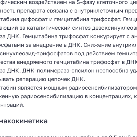
фическим воздействием на S-фазу клеточного цик
ность препарата связана с внутриклеточным пре
табина дифосфат и гемцитабина трифосфат. Гемц
ающий за каталитический синтез дезоксинуклео
за ДНК. Гемцитабина трифосфат конкурирует с э
сфатами за внедрение в ДНК. Снижение внутрик
синуклеозид-трифосфатов под действием гемцит
ества внедряемого гемцитабина трифосфат в ДНК
за ДНК. ДНК-полимераза-эпсилон неспособна уд
ывать репарацию цепочек ДНК.
табин является мощным радиосенсибилизатором. 
енную радиосенсибилизацию в концентрациях, к
нтраций.
макокинетика