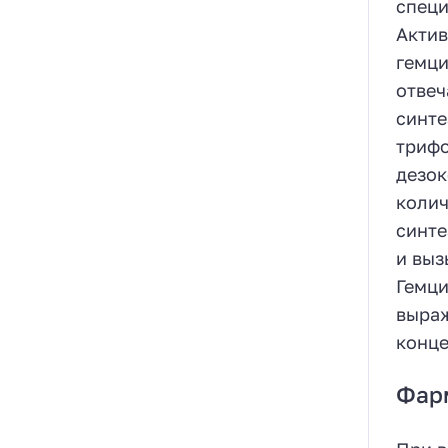
специ
Актив
гемци
отвеч
синте
трифо
дезок
колич
синте
и выз
Гемци
выраж
конце
Фар