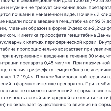
табина в рекомендованной дозе 1000 мг/м2 за 3
н и мужчин не требует снижения дозы препарата
ится почками в неизменном виде. Почечный клирен
ие недели после введения гемцитабина от 92 % д
ми, главным образом в форме 2′-дезокси-2′,2′-ди
ником. Кинетика трифосфата гемцитабина Данны
уклеарных клетках периферической крови. Внут
табина пропорционально возрастает при увеличе
 при внутривенном введении в течение 30 мин, ч
нтрации препарата 0,45 мкг/мл. При плазменной
нцентрация трифосфата гемцитабина не увеличив
вляет 1,7-19,4 ч. При комбинированной терапии 
ений в фармакокинетике препаратов. При комби
платина не отмечено изменений в фармакокинети
таточность легкой или средней степени тяжести 
н) не оказывает существенного влияния на фарм