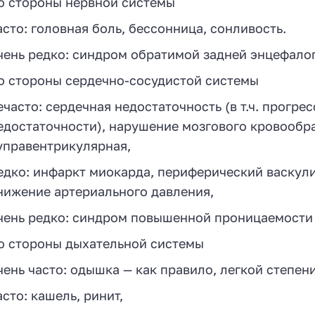
о стороны нервной системы
асто: головная боль, бессонница, сонливость.
чень редко: синдром обратимой задней энцефало
о стороны сердечно-сосудистой системы
ечасто: сердечная недостаточность (в т.ч. прог
едостаточности), нарушение мозгового кровообр
управентрикулярная,
едко: инфаркт миокарда, периферический васкули
нижение артериального давления,
чень редко: синдром повышенной проницаемости
о стороны дыхательной системы
чень часто: одышка — как правило, легкой степен
асто: кашель, ринит,