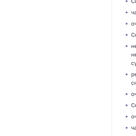
С
ч
о
С
н
н
с
р
с
о
С
о
ч