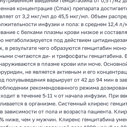
нутривенном введении гемцитабина от 0,5 г/м2 до 
енная концентрация (Сmах) препарата достигаетс
вляет от 3,2 мкг/мл до 45,5 мкг/мл. Объем распр
лжительности инфузии и пола: в среднем 12,4 л/м
вание с белками плазмы крови низкое и составля
о метаболизируется под действием цитидиндезами
х, в результате чего образуются гемцитабин моно
ными считаются ди- и трифосфаты гемцитабина.
наруживаются в плазме крови или моче. Основной 
руридин, не является активным и его концентрац
д полувыведения варьирует от 42 до 94 мин в зав
облюдении рекомендованного режима дозирован
ходит в течение 5-11 ч от начала инфузии. При в
ливается в организме. Системный клиренс гемцита
 в зависимости от пола и возраста пациента. Кл
 % ниже, чем у мужчин. Клиренс гемцитабина уме