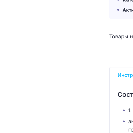
Акт
Товары н
Инстр
Сост
1
а
г