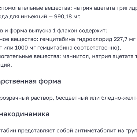
спомогательные вещества: натрия ацетата тригидра
ода для инъекций — 990,18 мг.
в и форма выпуска 1 флакон содержит:
ное вещество: гемцитабина гидрохлорид 227,7 мг 
г или 1000 мг гемцитабина соответственно),
огательные вещества: маннитол, натрия ацетата т
ций.
арственная форма
розрачный раствор, бесцветный или бледно-желто
макодинамика
табин представляет собой антиметаболит из гру