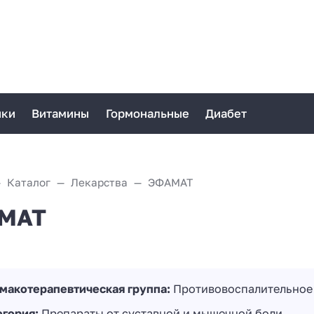
ики
Витамины
Гормональные
Диабет
Каталог
Лекарства
ЭФАМАТ
МАТ
макотерапевтическая группа:
Противовоспалительное 
егория:
Препараты от суставной и мышечной боли