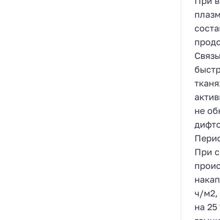
При в
плазм
соста
продо
Связы
быстр
тканя
актив
не об
дифто
Перио
При с
проис
накап
ч/м2,
на 25