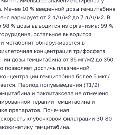
0 мин наименьшее значение клиренса у
. Менее 10 % введенной дозы гемцитабина
с варьирует от 2 л/ч/м2 до 7 л/ч/м2. В
о 98 % дозы выводится из организма: 99 %
фторуридина, остальное выводится
й метаболит обнаруживается в
риклеточная концентрация трифосфата
нии дозы гемцитабина от 35 мг/м2 до 350
то позволяет достичь плазменной
 концентрации гемцитабина более 5 мкг/
ается. Период полувыведения (T1/2)
гемцитабина и паклитаксела не отмечено
нированной терапии гемцитабина и
ке препаратов. Почечная
(скорость клубочковой фильтрации 30-80
акокинетику гемцитабина.