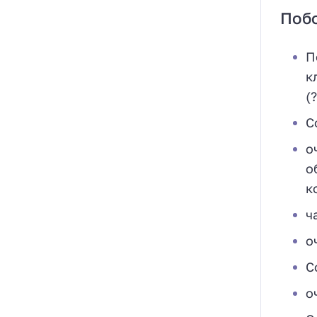
Поб
П
к
(
С
о
о
к
ч
о
С
о