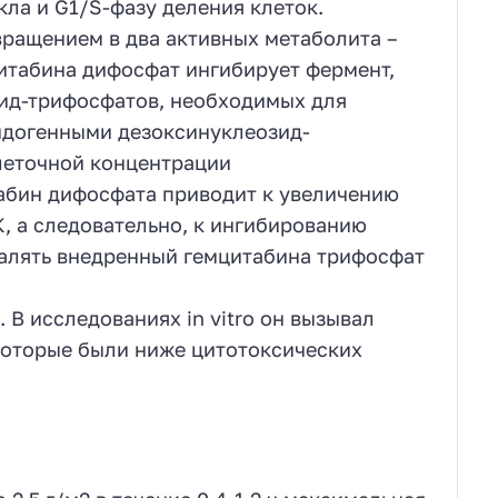
ла и G1/S-фазу деления клеток.
вращением в два активных метаболита –
итабина дифосфат ингибирует фермент,
зид-трифосфатов, необходимых для
ндогенными дезоксинуклеозид-
леточной концентрации
абин дифосфата приводит к увеличению
, а следовательно, к ингибированию
алять внедренный гемцитабина трифосфат
В исследованиях in vitro он вызывал
оторые были ниже цитотоксических