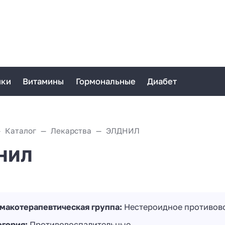
ики
Витамины
Гормональные
Диабет
Каталог
Лекарства
ЭЛДНИЛ
НИЛ
макотерапевтическая группа:
Нестероидное противово
егория:
Противовоспалительные