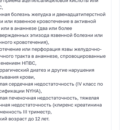
е приема ацетилсалициловой кислоты или
С,
нная болезнь желудка и двенадцатиперстной
и или язвенное кровотечение в активной
 или в анамнезе (два или более
вержденных эпизода язвенной болезни или
нного кровотечения),
отечение или перфорация язвы желудочно-
чного тракта в анамнезе, спровоцированные
енением НПВС,
ррагический диатез и другие нарушения
тывания крови,
лая сердечная недостаточность (IV класс по
сификации NYHA),
лая печеночная недостаточность, тяжелая
чная недостаточность (клиренс креатинина
менность III триместр,
кий возраст до 12 лет.