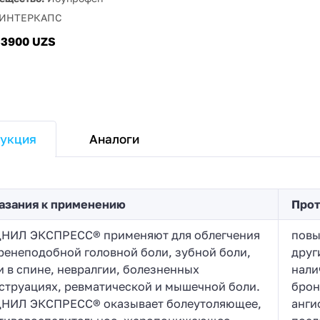
ИНТЕРКАПС
33900 UZS
Аналоги
укция
азания к применению
Прот
НИЛ ЭКСПРЕСС® применяют для облегчения
повы
ренеподобной головной боли, зубной боли,
друг
и в спине, невралгии, болезненных
нали
струациях, ревматической и мышечной боли.
брон
НИЛ ЭКСПРЕСС® оказывает болеутоляющее,
анги