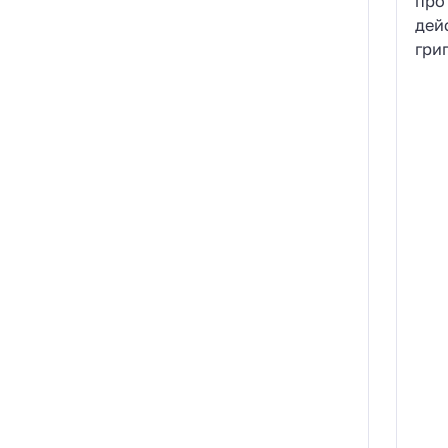
про
дей
гри