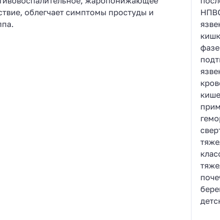
тивовоспалительное, жаропонижающее
посл
ствие, облегчает симптомы простуды и
НПВ
ппа.
язве
кишк
фазе
подт
язве
кров
кише
прим
гемо
свер
тяже
клас
тяже
поче
бере
детс