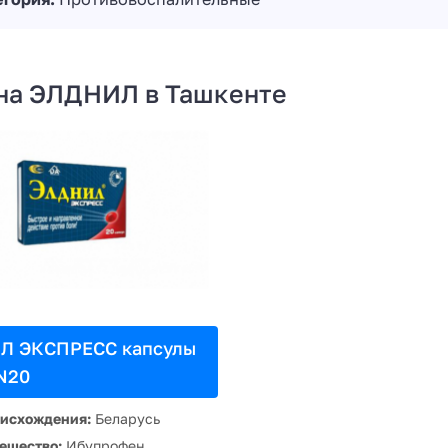
на ЭЛДНИЛ в Ташкенте
Л ЭКСПРЕСС капсулы
N20
оисхождения:
Беларусь
ещество:
Ибупрофен