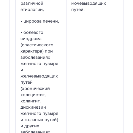
различной
мочевыводящих
этиологии,
путей.
• цирроза печени,
• болевого
синдрома
(спастического
характера) при
заболеваниях
желчного пузыря
и
желчевыводящих
путей
(хронический
холецистит,
холангит,
дискинезии
желчного пузыря
и желчных путей)
и других
заболеваниях