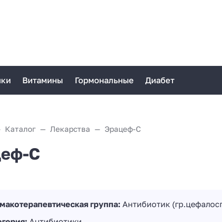
ики
Витамины
Гормональные
Диабет
Каталог
Лекарства
Эрацеф-С
еф-С
макотерапевтическая группа:
Антибиотик (гр.цефалос
егория:
Антибиотики