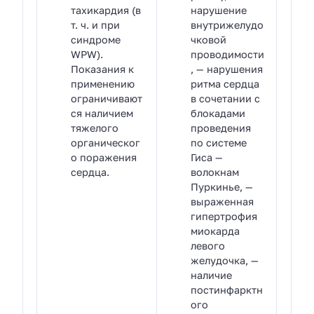
тахикардия (в
нарушение
т. ч. и при
внутрижелудо
синдроме
чковой
WPW).
проводимости
Показания к
, — нарушения
применению
ритма сердца
ограничивают
в сочетании с
ся наличием
блокадами
тяжелого
проведения
органическог
по системе
о поражения
Гиса —
сердца.
волокнам
Пуркинье, —
выраженная
гипертрофия
миокарда
левого
желудочка, —
наличие
постинфарктн
ого