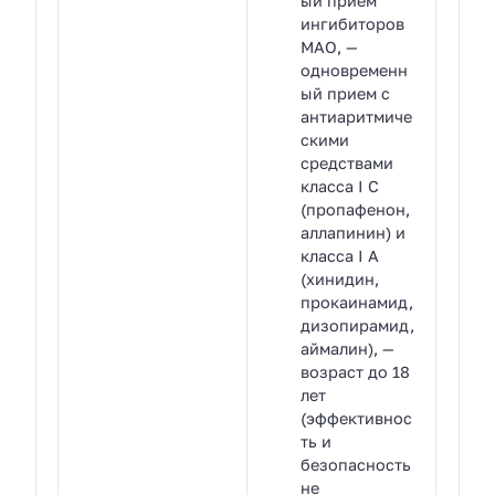
ый прием
ингибиторов
МАО, —
одновременн
ый прием с
антиаритмиче
скими
средствами
класса I С
(пропафенон,
аллапинин) и
класса I А
(хинидин,
прокаинамид,
дизопирамид,
аймалин), —
возраст до 18
лет
(эффективнос
ть и
безопасность
не