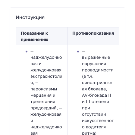
Инструкция
Показания к
Противопоказания
применению
—
—
наджелудочко
выраженные
вая и
нарушения
желудочковая
проводимости
экстрасистоли
(в т.ч.
я, —
синоатриальн
пароксизмы
ая блокада,
мерцания и
AV-блокада II
трепетания
и III степени
предсердий, —
при
желудочковая
отсутствии
и
искусственног
наджелудочко
о водителя
вая
ритма),