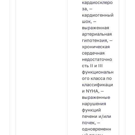
кардиосклеро
за, —
кардиогенный
шок, —
выраженная
артериальная
гипотензия, —
хроническая
сердечная
недостаточно
сть II и III
функциональн
ого класса по
классификаци
и NYHA, —
выраженные
нарушения
функций
печени и/или
почек, —
одновременн