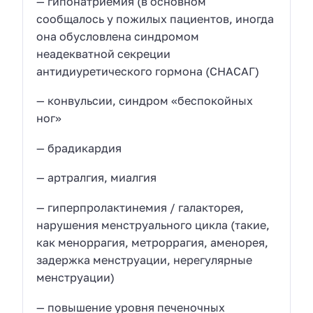
— гипонатриемия (в основном
сообщалось у пожилых пациентов, иногда
она обусловлена синдромом
неадекватной секреции
антидиуретического гормона (СНАСАГ)
— конвульсии, синдром «беспокойных
ног»
— брадикардия
— артралгия, миалгия
— гиперпролактинемия / галакторея,
нарушения менструального цикла (такие,
как меноррагия, метроррагия, аменорея,
задержка менструации, нерегулярные
менструации)
— повышение уровня печеночных