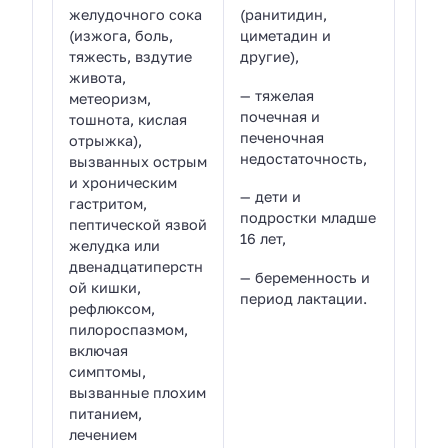
желудочного сока
(ранитидин,
(изжога, боль,
циметадин и
тяжесть, вздутие
другие),
живота,
— тяжелая
метеоризм,
почечная и
тошнота, кислая
печеночная
отрыжка),
недостаточность,
вызванных острым
и хроническим
— дети и
гастритом,
подростки младше
пептической язвой
16 лет,
желудка или
двенадцатиперстн
— беременность и
ой кишки,
период лактации.
рефлюксом,
пилороспазмом,
включая
симптомы,
вызванные плохим
питанием,
лечением