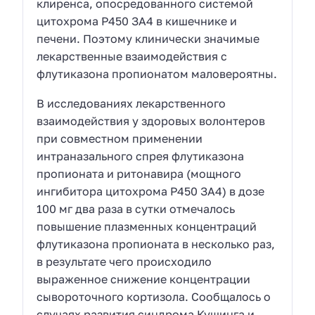
клиренса, опосредованного системой
цитохрома Р450 ЗА4 в кишечнике и
печени. Поэтому клинически значимые
лекарственные взаимодействия с
флутиказона пропионатом маловероятны.
В исследованиях лекарственного
взаимодействия у здоровых волонтеров
при совместном применении
интраназального спрея флутиказона
пропионата и ритонавира (мощного
ингибитора цитохрома Р450 ЗА4) в дозе
100 мг два раза в сутки отмечалось
повышение плазменных концентраций
флутиказона пропионата в несколько раз,
в результате чего происходило
выраженное снижение концентрации
сывороточного кортизола. Сообщалось о
случаях развития синдрома Кушинга и