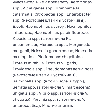
чувствительные к препарату: Aeromonas
spp., Alcaligenes spp., Branhamella
catarrhalis, Citrobacter spp., Enterobacter
spp. (некоторые штаммы устойчивы),
E.coli, Haemophilus ducreyi, Haemophilus
influenzae, Haemophilus parainfluenzae,
Klebsiella spp. (в том числе Kl.
pneumoniae), Moraxella spp., Morganella
morganii, Neisseria gonorrhoeae, Neisseria
meningitidis, Plesiomonas shigelloides,
Proteus mirabilis, Proteus vulgaris,
Providencia spp., Pseudomonas aeruginosa
(некоторые штаммы устойчивы),
Salmonella spp. (в том числе S. typhi),
Serratia spp. (в том числе S. marcescens),
Shigella spp., Vibrio spp. (в том числе V.
cholerae), Yersinia spp. (в том числе Y.
enterocolitica). Многие штаммы