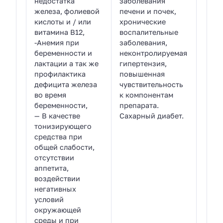
недостатка
заболевания
железа, фолиевой
печени и почек,
кислоты и / или
хронические
витамина В12,
воспалительные
-Анемия при
заболевания,
беременности и
неконтролируемая
лактации а так же
гипертензия,
профилактика
повышенная
дефицита железа
чувствительность
во время
к компонентам
беременности,
препарата.
— В качестве
Сахарный диабет.
тонизирующего
средства при
общей слабости,
отсутствии
аппетита,
воздействии
негативных
условий
окружающей
среды и при