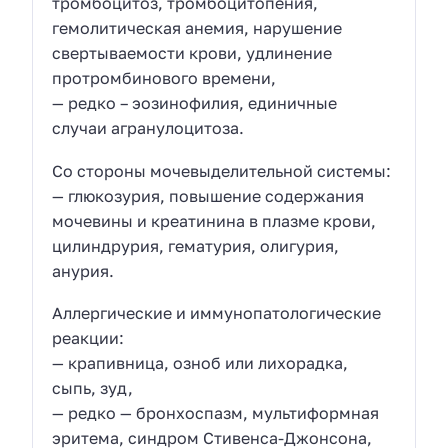
тромбоцитоз, тромбоцитопения,
гемолитическая анемия, нарушение
свертываемости крови, удлинение
протромбинового времени,
— редко – эозинофилия, единичные
случаи агранулоцитоза.
Со стороны мочевыделительной системы:
— глюкозурия, повышение содержания
мочевины и креатинина в плазме крови,
цилиндрурия, гематурия, олигурия,
анурия.
Аллергические и иммунопатологические
реакции:
— крапивница, озноб или лихорадка,
сыпь, зуд,
— редко — бронхоспазм, мультиформная
эритема, синдром Стивенса-Джонсона,