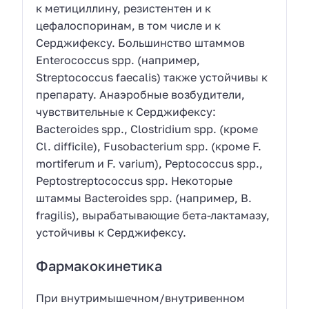
к метициллину, резистентен и к
цефалоспоринам, в том числе и к
Серджифексу. Большинство штаммов
Enterococcus spp. (например,
Streptococcus faecalis) также устойчивы к
препарату. Анаэробные возбудители,
чувствительные к Серджифексу:
Bacteroides spp., Clostridium spp. (кроме
Cl. difficile), Fusobacterium spp. (кроме F.
mortiferum и F. varium), Peptococcus spp.,
Peptostreptococcus spp. Некоторые
штаммы Bacteroides spp. (например, В.
fragilis), вырабатывающие бета-лактамазу,
устойчивы к Серджифексу.
Фармакокинетика
При внутримышечном/внутривенном