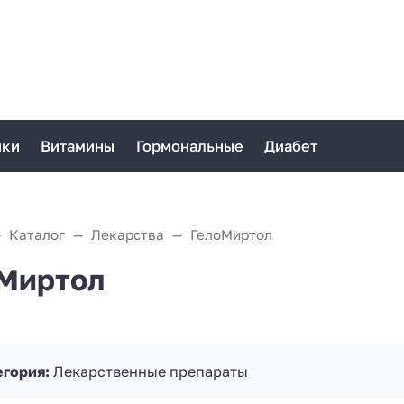
ики
Витамины
Гормональные
Диабет
Каталог
Лекарства
ГелоМиртол
Миртол
егория:
Лекарственные препараты