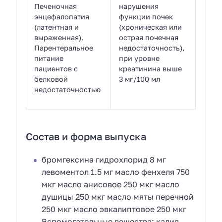
Печеночная
нарушения
энцефалопатия
функции почек
(латентная и
(хроническая или
выраженная).
острая почечная
Парентеральное
недостаточность),
питание
при уровне
пациентов с
креатинина выше
белковой
3 мг/100 мл
недостаточностью
Состав и форма выпуска
бромгексина гидрохлорид 8 мг
левоментол 1.5 мг масло фенхеля 750
мкг масло анисовое 250 мкг масло
душицы 250 мкг масло мяты перечной
250 мкг масло эвкалиптовое 250 мкг
Вспомогательные вещества: калия