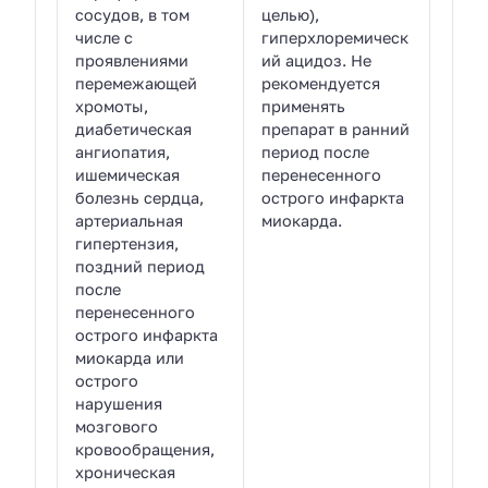
сосудов, в том
целью),
числе с
гиперхлоремическ
проявлениями
ий ацидоз. Не
перемежающей
рекомендуется
хромоты,
применять
диабетическая
препарат в ранний
ангиопатия,
период после
ишемическая
перенесенного
болезнь сердца,
острого инфаркта
артериальная
миокарда.
гипертензия,
поздний период
после
перенесенного
острого инфаркта
миокарда или
острого
нарушения
мозгового
кровообращения,
хроническая