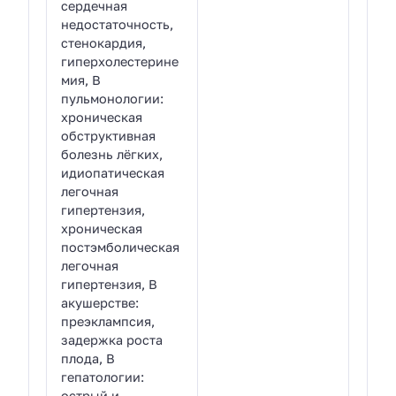
сердечная
недостаточность,
стенокардия,
гиперхолестерине
мия, В
пульмонологии:
хроническая
обструктивная
болезнь лёгких,
идиопатическая
легочная
гипертензия,
хроническая
постэмболическая
легочная
гипертензия, В
акушерстве:
преэклампсия,
задержка роста
плода, В
гепатологии:
острый и