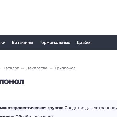
ики
Витамины
Гормональные
Диабет
Каталог
Лекарства
Гриппонол
понол
макотерапевтическая группа:
Средство для устранени
егория:
Обезболивающие