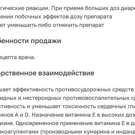
гические реакции. При приеме больших доз диаре
ении побочных эффектов дозу препарата
ет уменьшить либо отменить препарат
бенности продажи
ецепта врача.
рственное взаимодействие
ает эффективность противосудорожных средств 
идных и нестероидных противовоспалительных ср
тивность и уменьшает токсичность сердечных гли
инов А и D. Назначение витамина Е в высоких до
изме. Одновременное применение витамина Е в д
икоагулянтами (производными кумарина и инданд