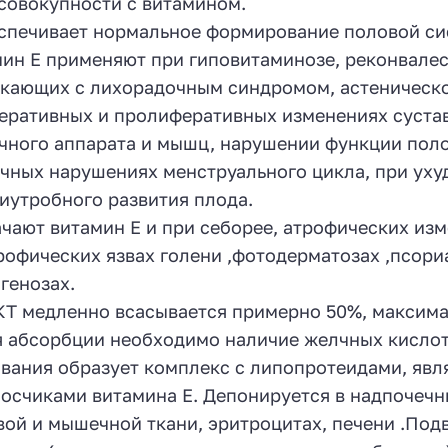
 совокупности с витамином.
спечивает нормальное формирование половой си
ин Е применяют при гиповитаминозе, реконвалес
кающих с лихорадочным синдромом, астеническо
еративных и пролиферативных изменениях сустав
чного аппарата и мышц, нарушении функции поло
чных нарушениях менструального цикла, при ух
иутробного развития плода.
чают витамин Е и при себорее, атрофических из
трофических язвах голени ,фотодерматозах ,псори
генозах.
Т медленно всасывается примерно 50%, максимал
я абсорбции необходимо наличие желчных кислот
вания образует комплекс с липопротеидами, яв
осчиками витамина Е. Депонируется в надпочечни
ой и мышечной ткани, эритроцитах, печени .Под