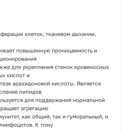
иферации клеток, тканевом дыхании,
нижает повышенную проницаемость и
кционирования
акже для укрепления стенок кровеносных
ых кислот и
тезе арахидоновой кислоты. Является
сление липидов
ользуется для поддержания нормальной
вращает агрегацию
нитет, как общий, так и гуморальный, и
-лимфоцитов. К тому