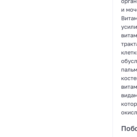
орган
и моч
Витам
усили
витам
тракт
клетк
обусл
пальм
косте
витам
видам
котор
окисл
Поб