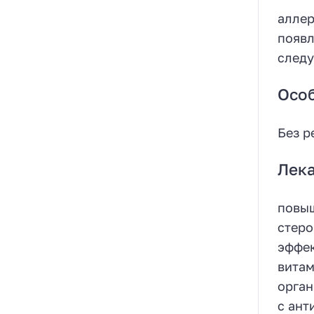
аллер
появл
следу
Осо
Без р
Лека
повыш
стеро
эффек
витам
орган
с ант