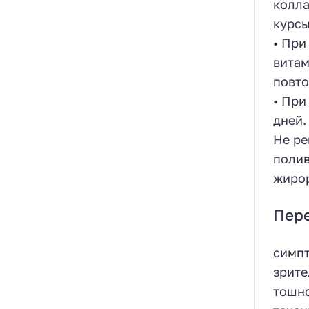
колла
курсы
• При
витам
повто
• При
дней.
Не ре
полив
жирор
Пер
симпт
зрите
тошно