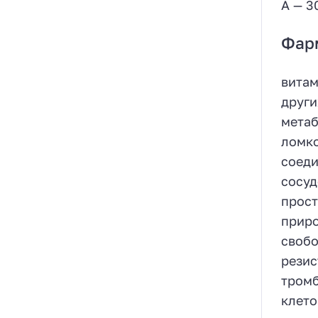
А — 3
Фар
витам
други
метаб
ломко
соеди
сосуд
прост
приро
свобо
резис
тромб
клето