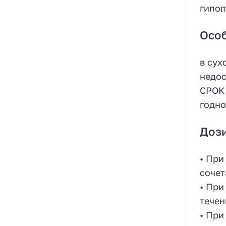
гипоп
Особ
в сух
недос
СРОК 
годно
Доз
• При
сочет
• При
течен
• При