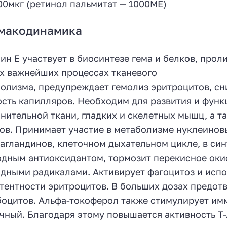
00мкг (ретинол пальмитат — 1000МЕ)
макодинамика
ин Е участвует в биосинтезе гема и белков, прол
х важнейших процессах тканевого
олизма, предупреждает гемолиз эритроцитов, с
сть капилляров. Необходим для развития и фун
нительной ткани, гладких и скелетных мышц, а т
ов. Принимает участие в метаболизме нуклеинов
агландинов, клеточном дыхательном цикле, в син
дным антиоксидантом, тормозит перекисное оки
дными радикалами. Активирует фагоцитоз и исп
тентности эритроцитов. В больших дозах предот
оцитов. Альфа-токоферол также стимулирует имму
чный. Благодаря этому повышается активность Т