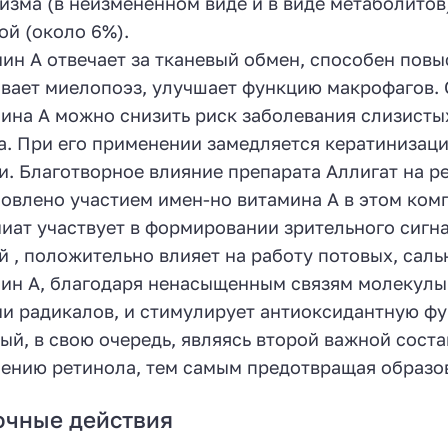
изма (в неизмененном виде и в виде метаболитов
ой (около 6%).
ин А отвечает за тканевый обмен, способен повы
вает миелопоэз, улучшает функцию макрофагов.
ина А можно снизить риск заболевания слизисты
а. При его применении замедляется кератинизац
и. Благотворное влияние препарата Аллигат на 
овлено участием имен-но витамина А в этом комп
иат участвует в формировании зрительного сигна
й , положительно влияет на работу потовых, саль
ин А, благодаря ненасыщенным связям молекулы 
и радикалов, и стимулирует антиоксидантную фу
ый, в свою очередь, являясь второй важной сост
ению ретинола, тем самым предотвращая образо
очные действия