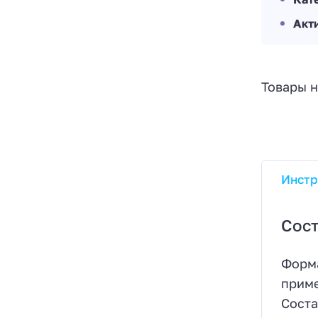
Акт
Товары н
Инстр
Сост
Форма
приме
Соста