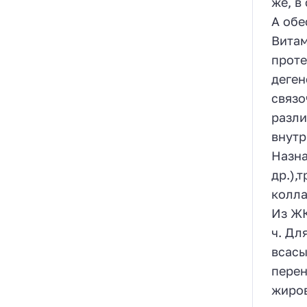
же, в
А обе
Витам
проте
деген
связо
разли
внутр
Назна
др.),
колла
Из ЖК
ч. Дл
всасы
перен
жиров