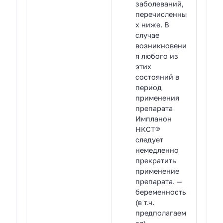
заболеваний,
перечисленны
х ниже. В
случае
возникновени
я любого из
этих
состояний в
период
применения
препарата
Импланон
НКСТ®
следует
немедленно
прекратить
применение
препарата. —
беременность
(в т.ч.
предполагаем