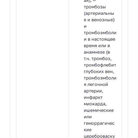
ая), —
тромбозы
(артериальны
е и венозные)
и
тромбоэмболи
и в настоящее
время или в
анамнезе (в
т.ч. тромбоз,
тромбофлебит
глубоких вен,
тромбоэмболи
я легочной
артерии,
инфаркт
миокарда,
ишемические
или
геморрагичес
кие
цереброваску