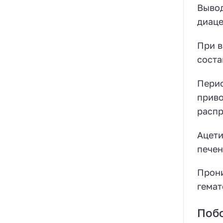
Вывод
диаце
При в
соста
Перио
приво
распр
Ацети
печен
Прони
гемат
Поб