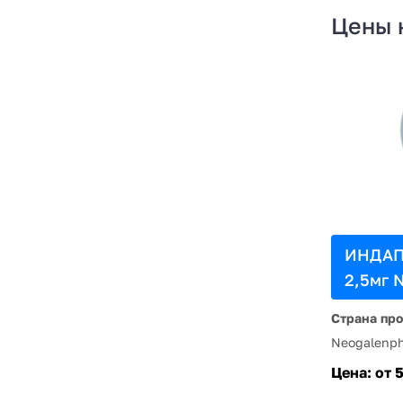
Цены 
ИНДАП
2,5мг 
Страна пр
Neogalenp
Цена:
от 