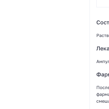
Сост
Раств
Лек
Ампул
Фар
После
фарма
смеша