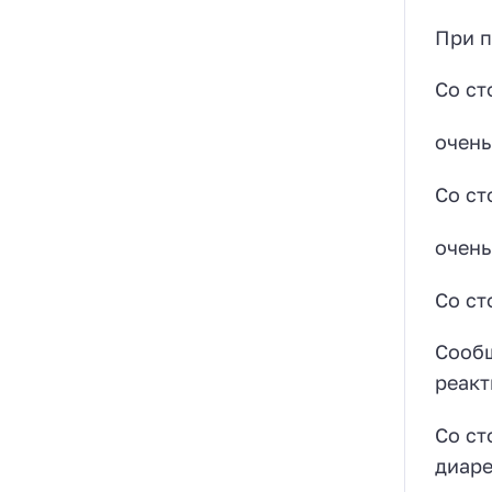
При п
Со ст
очень
Со ст
очень
Со ст
Сообщ
реакт
Со ст
диаре