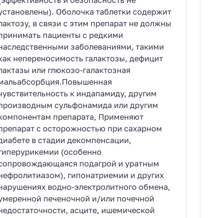
(эффективность и безопасность не
установлены). Оболочка таблетки содержит
лактозу, в связи с этим препарат не должны
принимать пациенты с редкими
наследственными заболеваниями, такими
как непереносимость галактозы, дефицит
лактазы или глюкозо-галактозная
мальабсорбция.Повышенная
чувствительность к индапамиду, другим
производным сульфонамида или другим
компонентам препарата, Применяют
препарат с осторожностью при сахарном
диабете в стадии декомпенсации,
гиперурикемии (особенно
сопровождающаяся подагрой и уратным
нефролитиазом), гипонатриемии и других
нарушениях водно-электролитного обмена,
умеренной печеночной и/или почечной
недостаточности, асците, ишемической