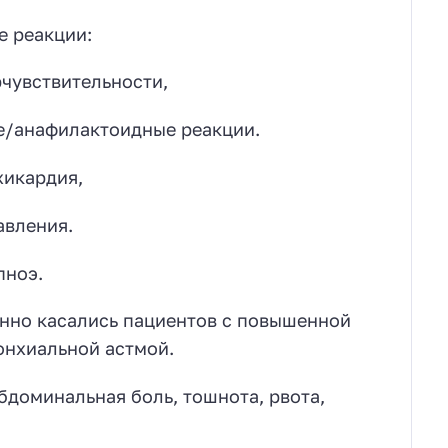
 реакции:
рчувствительности,
е/анафилактоидные реакции.
хикардия,
авления.
пноэ.
нно касались пациентов с повышенной
онхиальной астмой.
бдоминальная боль, тошнота, рвота,