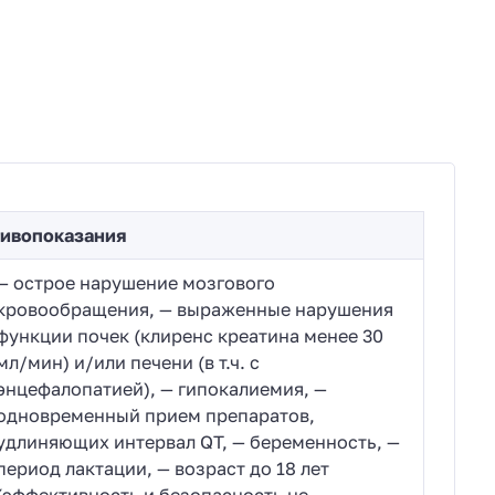
ивопоказания
— острое нарушение мозгового
кровообращения, — выраженные нарушения
функции почек (клиренс креатина менее 30
мл/мин) и/или печени (в т.ч. с
энцефалопатией), — гипокалиемия, —
одновременный прием препаратов,
удлиняющих интервал QT, — беременность, —
период лактации, — возраст до 18 лет