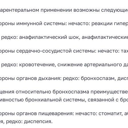
арентеральном применении возможны следующие
ороны иммунной системы: нечасто: реакции гипе
 редко: анафилактический шок, анафилактически
ороны сердечно-сосудистой системы: нечасто: та
 редко: кровотечение, снижение артериального д
ороны органов дыхания: редко: бронхоспазм, дис
ения относительно бронхоспазма преимуществе
ивностью бронхиальной системы, связанной с бр
ороны органов пищеварения: нечасто: стоматит, а
я, редко: диспепсия.