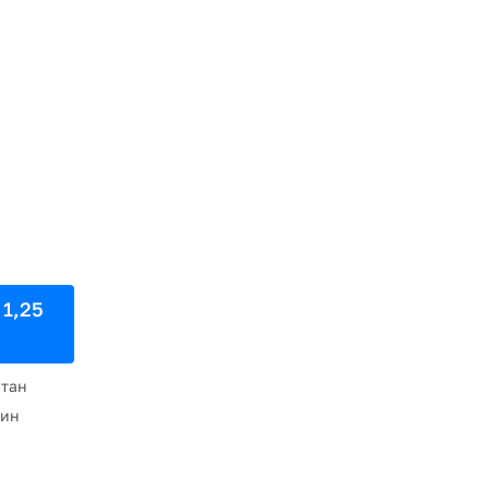
1,25
тан
тин