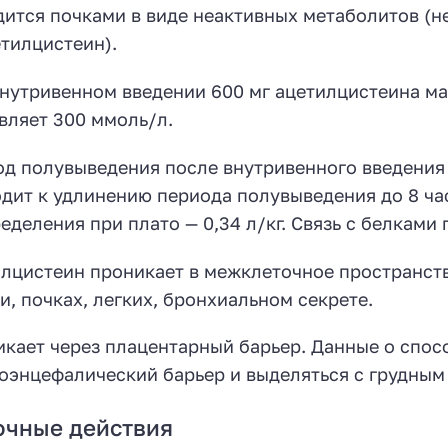
ится почками в виде неактивных метаболитов (н
тилцистеин).
нутривенном введении 600 мг ацетилцистеина ма
вляет 300 ммоль/л.
д полувыведения после внутривенного введения 
дит к удлинению периода полувыведения до 8 часо
еделения при плато — 0,34 л/кг. Связь с белками 
лцистеин проникает в межклеточное пространст
и, почках, легких, бронхиальном секрете.
кает через плацентарный барьер. Данные о спос
оэнцефалический барьер и выделяться с грудным
очные действия