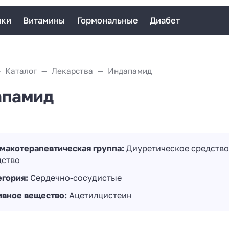
ики
Витамины
Гормональные
Диабет
Каталог
Лекарства
Индапамид
апамид
макотерапевтическая группа:
Диуретическое средство
дство
егория:
Сердечно-сосудистые
ивное вещество:
Ацетилцистеин