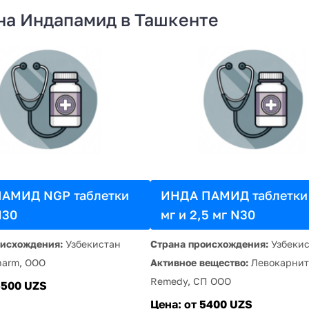
на Индапамид в Ташкенте
АМИД NGP таблетки
ИНДА ПАМИД таблетки 
N30
мг и 2,5 мг N30
оисхождения:
Узбекистан
Страна происхождения:
Узбекис
harm, ООО
Активное вещество:
Левокарни
Remedy, CП ООО
5500 UZS
Цена:
от 5400 UZS