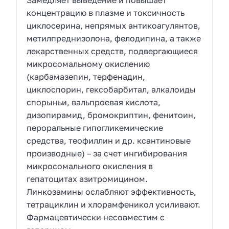
Замедляет выведение и повышает
концентрацию в плазме и токсичность
циклосерина, непрямых антикоагулянтов,
метилпреднизолона, фелодипина, а также
лекарственных средств, подвергающиеся
микросомальному окислению
(карбамазепин, терфенадин,
циклоспорин, гексобарбитал, алкалоиды
спорыньи, вальпроевая кислота,
дизопирамид, бромокриптин, фенитоин,
пероральные гипогликемические
средства, теофиллин и др. ксантиновые
производные) – за счет ингибирования
микросомального окисления в
гепатоцитах азитромицином.
Линкозамины ослабляют эффективность,
тетрациклин и хлорамфеникол усиливают.
Фармацевтически несовместим с