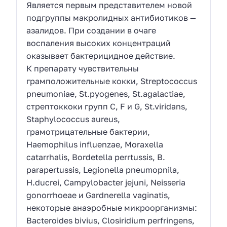
Является первым представителем новой
подгруппы макролидных антибиотиков —
азалидов. При создании в очаге
воспаления высоких концентраций
оказывает бактерицидное действие.
К препарату чувствительны
грамположительные кокки, Streptococcus
pneumoniae, St.pyogenes, St.agalactiae,
стрептоккоки групп C, F и G, St.viridans,
Staphylococcus aureus,
грамотрицательные бактерии,
Haemophilus influenzae, Moraxella
catarrhalis, Bordetella perrtussis, B.
parapertussis, Legionella pneumopnila,
H.ducrei, Campylobacter jejuni, Neisseria
gonorrhoeae и Gardnerella vaginatis,
некоторые анаэробные микроорганизмы:
Bacteroides bivius, Closiridium perfringens,