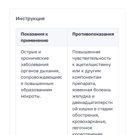
Инструкция
Показания к
Противопоказания
применению
Острые и
Повышенная
хронические
чувствительность
заболевания
к ацетилцистеину
органов дыхания,
или к другим
сопровождающиес
компонентам
я повышенным
препарата,
образованием
язвенная болезнь
мокроты.
желудка и
двенадцатиперстн
ой кишки в стадии
обострения,
кровохарканье,
легочное
кровотечение.