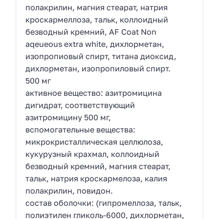
полакрилин, магния стеарат, натрия
кроскармеллоза, тальк, коллоидный
безводный кремний, AF Coat Non
aqeueous extra white, дихлорметан,
изопропиовый спирт, титана диоксид,
дихлорметан, изопропиловый спирт.
500 мг
активное вещество: азитромицина
дигидрат, соответствующий
азитромицину 500 мг,
вспомогательные вещества:
микрокристаллическая целлюлоза,
кукурузный крахмал, коллоидный
безводный кремний, магния стеарат,
тальк, натрия кроскармелоза, калия
полакрилин, повидон.
состав оболочки: (гипромеллоза, тальк,
полиэтилен гликоль-6000, дихлорметан,