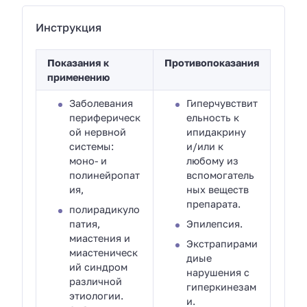
Инструкция
Показания к
Противопоказания
применению
Заболевания
Гиперчувствит
периферическ
ельность к
ой нервной
ипидакрину
системы:
и/или к
моно- и
любому из
полинейропат
вспомогатель
ия,
ных веществ
препарата.
полирадикуло
патия,
Эпилепсия.
миастения и
Экстрапирами
миастеническ
диые
ий синдром
нарушения с
различной
гиперкинезам
этиологии.
и.