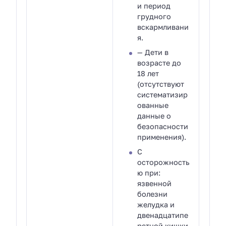
и период
грудного
вскармливани
я.
— Дети в
возрасте до
18 лет
(отсутствуют
систематизир
ованные
данные о
безопасности
применения).
С
осторожность
ю при:
язвенной
болезни
желудка и
двенадцатипе
рстной кишки,