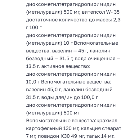
диоксометилтетрагидропиримидин
(метилурацил) 500 мг, витепсол W- 35
достаточное количество до массы 2,3
г 100 г
диоксометилтетрагидропиримидин
(метилурацил) 10 г Вспомогательные
вещества: вазелин — 45 г, ланолин
безводный — 31.5 г, вода очищенная —
13.5 г. активное вещество:
диоксометилтетрагидропиримидин
10,0 г Вспомогательные вещества:
вазелин 45,0 г, ланолин безводный
31,5 г, воды для/ин до 100,0 г
диоксометилтетрагидропиримидин
(метилурацил) 500 мг
Вспомогательные вещества:крахмал
картофельный 130 мг, кальция стеарат
7 мг, повидон К30 49 мг, тальк 14 мг.