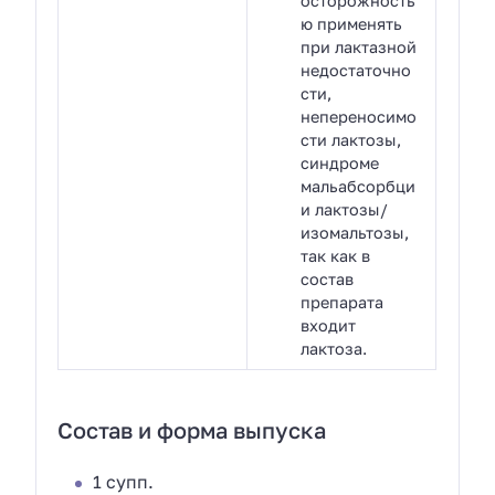
осторожность
ю применять
при лактазной
недостаточно
сти,
непереносимо
сти лактозы,
синдроме
мальабсорбци
и лактозы/
изомальтозы,
так как в
состав
препарата
входит
лактоза.
Состав и форма выпуска
1 супп.