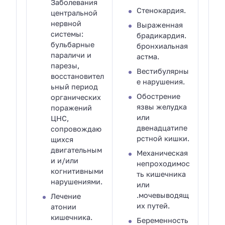
Заболевания
Стенокардия.
центральной
нервной
Выраженная
системы:
брадикардия.
бульбарные
бронхиальная
параличи и
астма.
парезы,
Вестибулярны
восстановител
е нарушения.
ьный период
Обострение
органических
язвы желудка
поражений
или
ЦНС,
двенадцатипе
сопровождаю
рстной кишки.
щихся
двигательным
Механическая
и и/или
непроходимос
когнитивными
ть кишечника
нарушениями.
или
.мочевыводящ
Лечение
их путей.
атонии
кишечника.
Беременность