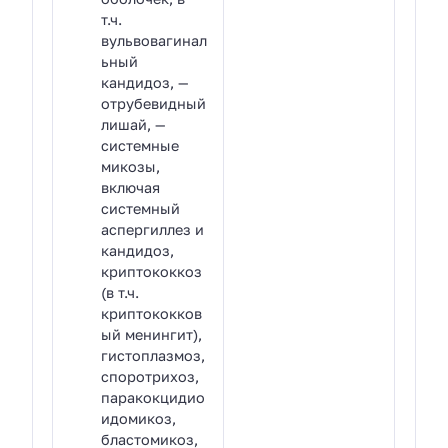
т.ч.
вульвовагинал
ьный
кандидоз, —
отрубевидный
лишай, —
системные
микозы,
включая
системный
аспергиллез и
кандидоз,
криптококкоз
(в т.ч.
криптококков
ый менингит),
гистоплазмоз,
споротрихоз,
паракокцидио
идомикоз,
бластомикоз,