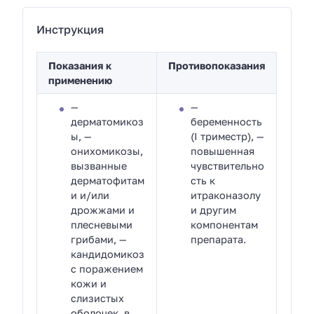
Инструкция
Показания к
Противопоказания
применению
—
—
дерматомикоз
беременность
ы, —
(I триместр), —
онихомикозы,
повышенная
вызванные
чувствительно
дерматофитам
сть к
и и/или
итраконазолу
дрожжами и
и другим
плесневыми
компонентам
грибами, —
препарата.
кандидомикоз
с поражением
кожи и
слизистых
оболочек, в