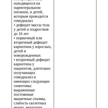
находящихся на
парентеральном
питании, и детей,
которым проводится
гемодиализ
• дефицит массы тела
у детей и подростков
до 16 лет
• первичный или
вторичный дефицит
карнитина у взрослых,
детей и
новорожденных
• вторичный дефицит
карнитина у
пациентов, длительно
получающих
гемодиализ и
имеющих следующие
симптомы:
выраженные
постоянные
мышечные спазмы,
слабость скелетных
мышц, миопатии,