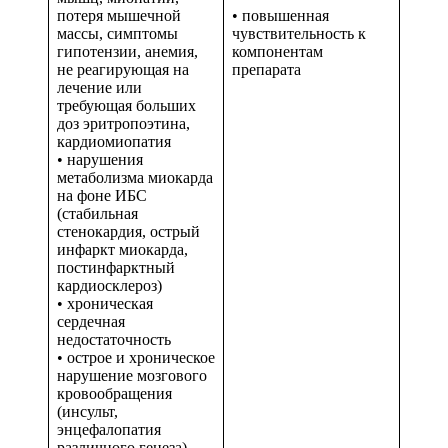
потеря мышечной
• повышенная
массы, симптомы
чувствительность к
гипотензии, анемия,
компонентам
не реагирующая на
препарата
лечение или
требующая больших
доз эритропоэтина,
кардиомиопатия
• нарушения
метаболизма миокарда
на фоне ИБС
(стабильная
стенокардия, острый
инфаркт миокарда,
постинфарктный
кардиосклероз)
• хроническая
сердечная
недостаточность
• острое и хроническое
нарушение мозгового
кровообращения
(инсульт,
энцефалопатия
различного генеза)