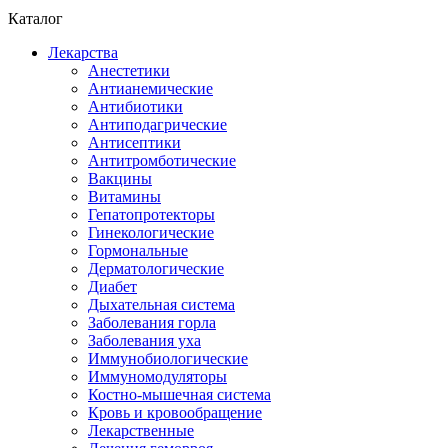
Каталог
Лекарства
Анестетики
Антианемические
Антибиотики
Антиподагрические
Антисептики
Антитромботические
Вакцины
Витамины
Гепатопротекторы
Гинекологические
Гормональные
Дерматологические
Диабет
Дыхательная система
Заболевания горла
Заболевания уха
Иммунобиологические
Иммуномодуляторы
Костно-мышечная система
Кровь и кровообращение
Лекарственные