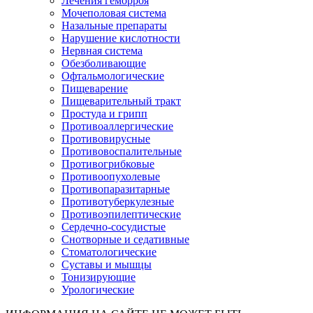
Лечения геморроя
Мочеполовая система
Назальные препараты
Нарушение кислотности
Нервная система
Обезболивающие
Офтальмологические
Пищеварение
Пищеварительный тракт
Простуда и грипп
Противоаллергические
Противовирусные
Противовоспалительные
Противогрибковые
Противоопухолевые
Противопаразитарные
Противотуберкулезные
Противоэпилептические
Сердечно-сосудистые
Снотворные и седативные
Стоматологические
Суставы и мышцы
Тонизирующие
Урологические