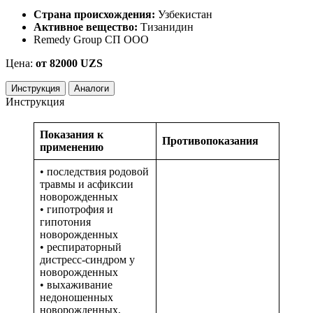
Страна происхождения:
Узбекистан
Активное вещество:
Тизанидин
Remedy Group СП OOO
Цена:
от 82000 UZS
Инструкция
Аналоги
Инструкция
Показания к
Противопоказания
применению
• последствия родовой
травмы и асфиксии
новорожденных
• гипотрофия и
гипотония
новорожденных
• респираторный
дистресс-синдром у
новорожденных
• выхаживание
недоношенных
новорожденных,