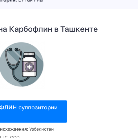
на Карбофлин в Ташкенте
ФЛИН суппозитории
оисхождения:
Узбекистан
LLC, OOO