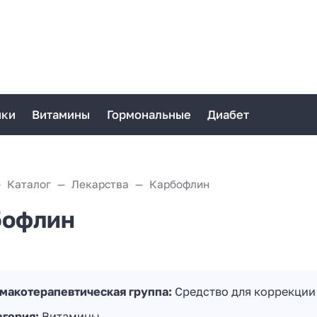
ики
Витамины
Гормональные
Диабет
Каталог
Лекарства
Карбофлин
бофлин
макотерапевтическая группа:
Средство для коррекции
егория:
Витамины